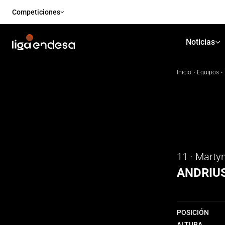
Competiciones
Noticias
Inicio
·
Equipos
·
11 · Marty
ANDRIU
POSICIÓN
ALTURA