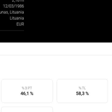
2,18 m
12/03/1986
unas, Lituania
Lituania
EUR
% 3 PT
% TL
46,1 %
58,3 %