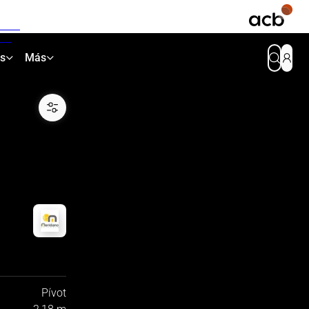
as
Más
Pívot