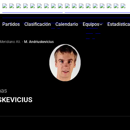
Partidos
Clasificación
Calendario
Equipos
Estadístic
Meridiano Ali.
·
M. Andriuskevicius
nas
SKEVICIUS