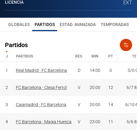
LICENCIA
EXT
GLOBALES
PARTIDOS
ESTAD. AVANZADA
TEMPORADAS
Partidos
J
PARTIDOS
RES.
MIN
PT
T2
J
PARTIDOS
RES.
MIN
PT
T2
1
Real Madrid - FC Barcelona
D
14:00
0
0/0 
2
FC Barcelona - Clesa Ferrol
V
20:00
12
6/7 
3
Cajamadrid - FC Barcelona
V
20:00
14
6/10 
4
FC Barcelona - Magia Huesca
V
23:00
11
5/6 