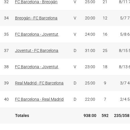
32
FC Barcelona - Breogán
V
25:00
21
8/11 
34
Breogán - FC Barcelona
V
20:00
12
5/7 
35
FC Barcelona - Joventut
V
24:00
16
5/8 
37
Joventut - FC Barcelona
D
31:00
25
8/15 
38
FC Barcelona - Joventut
V
23:00
18
8/13 
39
Real Madrid - FC Barcelona
D
25:00
9
3/7 
40
FC Barcelona - Real Madrid
D
22:00
7
2/4 
Totales
938:00
592
235/358