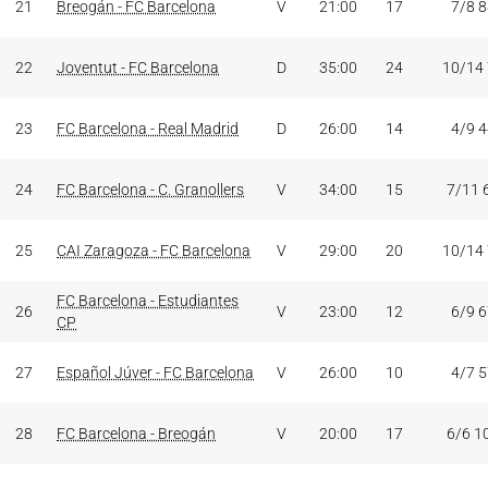
21
Breogán - FC Barcelona
V
21:00
17
7/8 
22
Joventut - FC Barcelona
D
35:00
24
10/14
23
FC Barcelona - Real Madrid
D
26:00
14
4/9 
24
FC Barcelona - C. Granollers
V
34:00
15
7/11 
25
CAI Zaragoza - FC Barcelona
V
29:00
20
10/14
FC Barcelona - Estudiantes
26
V
23:00
12
6/9 
CP
27
Español Júver - FC Barcelona
V
26:00
10
4/7 
28
FC Barcelona - Breogán
V
20:00
17
6/6 1