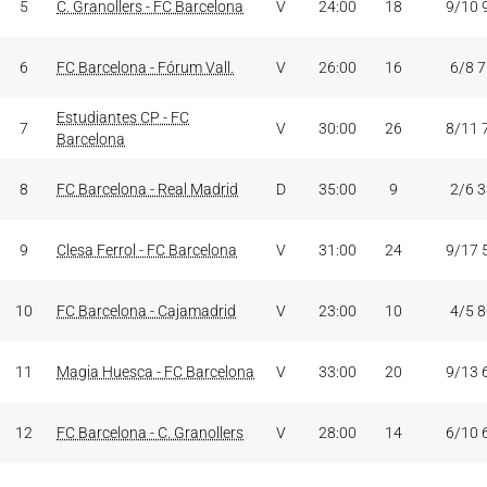
5
C. Granollers - FC Barcelona
V
24:00
18
9/10 
6
FC Barcelona - Fórum Vall.
V
26:00
16
6/8 
Estudiantes CP - FC
7
V
30:00
26
8/11 
Barcelona
8
FC Barcelona - Real Madrid
D
35:00
9
2/6 
9
Clesa Ferrol - FC Barcelona
V
31:00
24
9/17 
10
FC Barcelona - Cajamadrid
V
23:00
10
4/5 
11
Magia Huesca - FC Barcelona
V
33:00
20
9/13 
12
FC Barcelona - C. Granollers
V
28:00
14
6/10 