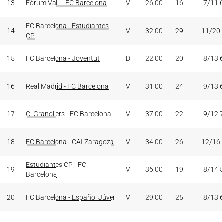
13
Fórum Vall. - FC Barcelona
V
26:00
16
7/11 
FC Barcelona - Estudiantes
14
V
32:00
29
11/20
CP
15
FC Barcelona - Joventut
D
22:00
20
8/13 
16
Real Madrid - FC Barcelona
V
31:00
24
9/13 
17
C. Granollers - FC Barcelona
V
37:00
22
9/12 
18
FC Barcelona - CAI Zaragoza
V
34:00
26
12/16
Estudiantes CP - FC
19
V
36:00
19
8/14 
Barcelona
20
FC Barcelona - Español Júver
V
29:00
25
8/13 