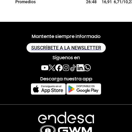
Promedios
26:48
16,91
6,71/10,2
Mantente siempre informado
SUSCRÍBETE A LA NEWSLETTER
Síguenos en
Descarga nuestra app