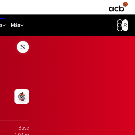
as
Más
Base