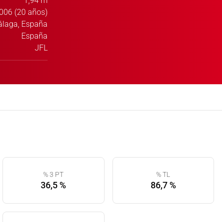
1,94 m
006 (20 años)
laga, España
España
JFL
% 3 PT
% TL
36,5 %
86,7 %