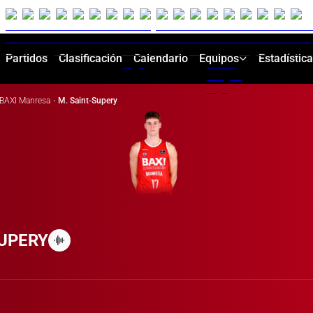
Partidos
Clasificación
Calendario
Equipos
Estadístic
BAXI Manresa
·
M. Saint-Supery
SUPERY