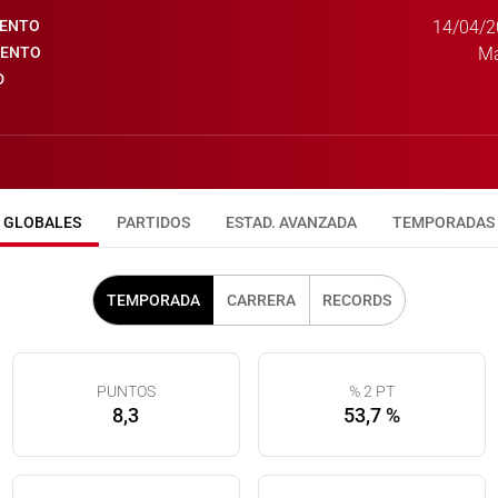
IENTO
14/04/2
IENTO
Má
D
GLOBALES
PARTIDOS
ESTAD. AVANZADA
TEMPORADAS
TEMPORADA
CARRERA
RECORDS
PUNTOS
% 2 PT
8,3
53,7 %