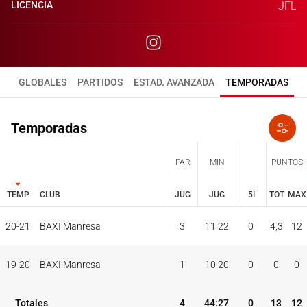
LICENCIA
JFL
GLOBALES
PARTIDOS
ESTAD. AVANZADA
TEMPORADAS
Temporadas
PAR
MIN
PUNTOS
TEMP
CLUB
JUG
JUG
5I
TOT
MAX
JUG
JUG
TOT
MAX
20-21
BAXI Manresa
3
11:22
0
4,3
12
PAR
MIN
PUNTOS
TEMP
CLUB
5I
19-20
BAXI Manresa
1
10:20
0
0
0
Totales
4
44:27
0
13
12