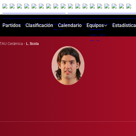
Partidos
Clasificación
Calendario
Equipos
Estadístic
TAU Cerámica
·
L. Scola