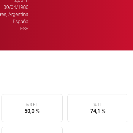
2,06 m
30/04/1980
res, Argentina
España
ESP
% 3 PT
% TL
50,0 %
74,1 %