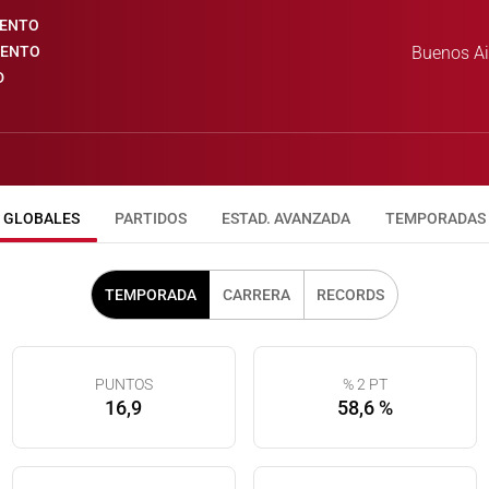
IENTO
IENTO
Buenos Ai
D
GLOBALES
PARTIDOS
ESTAD. AVANZADA
TEMPORADAS
TEMPORADA
CARRERA
RECORDS
PUNTOS
% 2 PT
16,9
58,6 %