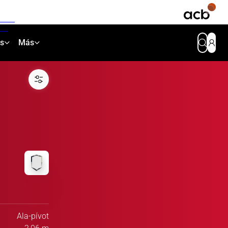
as
Más
Ala-pívot