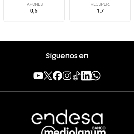
TAPONES
RECUPER.
0,5
1,7
Síguenos en