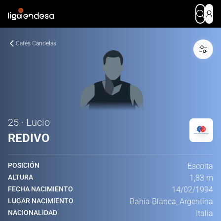
Cafés Candelas
25 · Lucio
REDIVO
POSICIÓN
Escolta
ALTURA
1,83 m
FECHA NACIMIENTO
14/02/1994
LUGAR NACIMIENTO
Bahía Blanca, Argentina
NACIONALIDAD
Italia