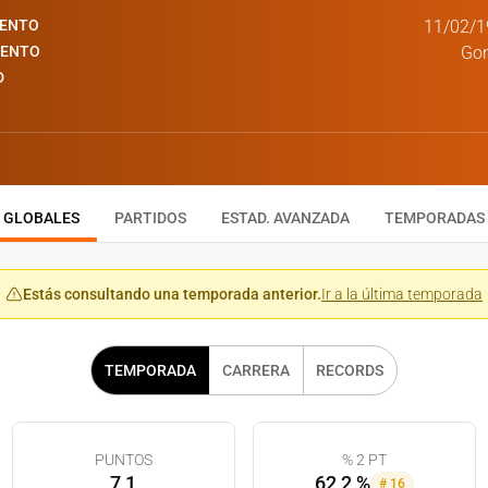
IENTO
11/02/1
IENTO
Gon
D
GLOBALES
PARTIDOS
ESTAD. AVANZADA
TEMPORADAS
Estás consultando una temporada anterior.
Ir a la última temporada
TEMPORADA
CARRERA
RECORDS
PUNTOS
% 2 PT
7,1
62,2 %
#
16