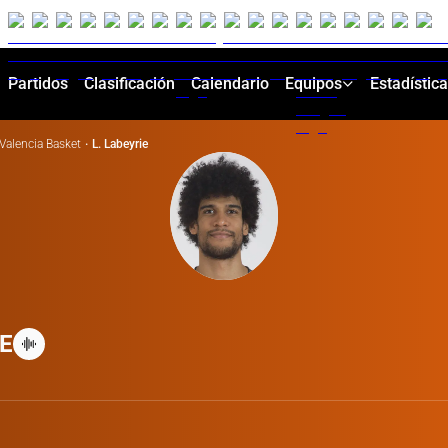
Partidos
Clasificación
Calendario
Equipos
Estadístic
Valencia Basket
·
L. Labeyrie
E