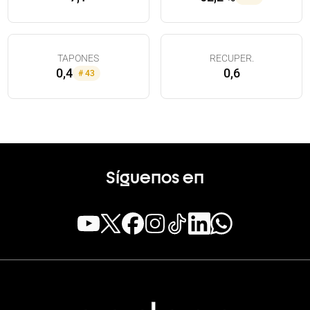
TAPONES
RECUPER.
0,4
0,6
#
43
Síguenos en