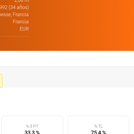
2,08 m
992 (34 años)
esse, Francia
Francia
EUR
% 3 PT
% TL
33,3 %
75,4 %