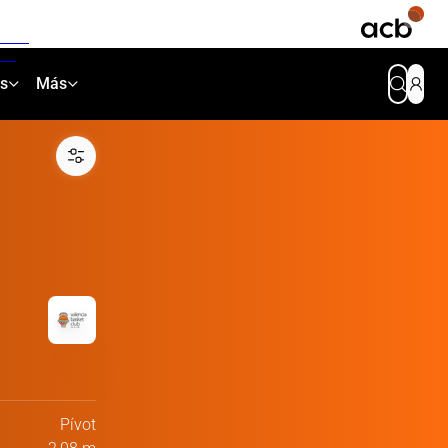
as
Más
Pívot