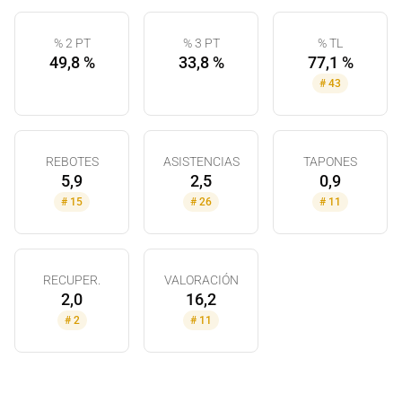
% 2 PT
% 3 PT
% TL
49,8 %
33,8 %
77,1 %
#
43
REBOTES
ASISTENCIAS
TAPONES
5,9
2,5
0,9
#
15
#
26
#
11
RECUPER.
VALORACIÓN
2,0
16,2
#
2
#
11