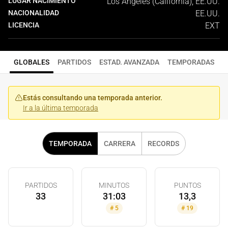
LUGAR NACIMIENTO
Los Ángeles (California), EE.UU.
NACIONALIDAD
EE.UU.
LICENCIA
EXT
GLOBALES
PARTIDOS
ESTAD. AVANZADA
TEMPORADAS
Estás consultando una temporada anterior.
Ir a la última temporada
TEMPORADA
CARRERA
RECORDS
PARTIDOS
MINUTOS
PUNTOS
33
31:03
13,3
#
5
#
19