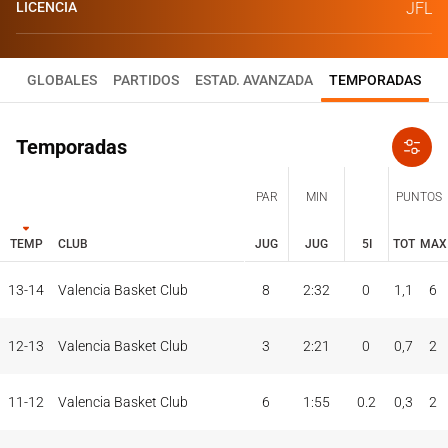
LICENCIA
JFL
GLOBALES
PARTIDOS
ESTAD. AVANZADA
TEMPORADAS
Temporadas
PAR
MIN
PUNTOS
TEMP
CLUB
JUG
JUG
5I
TOT
MAX
JUG
JUG
TOT
MAX
13-14
Valencia Basket Club
8
2:32
0
1,1
6
PAR
MIN
PUNTOS
TEMP
CLUB
5I
12-13
Valencia Basket Club
3
2:21
0
0,7
2
11-12
Valencia Basket Club
6
1:55
0.2
0,3
2