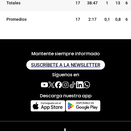
Totales
17
38:47
1
13
6
Promedios
17
2:17
0,1
0,8
6
Mantente siempre informado
SUSCRÍBETE A LA NEWSLETTER
Síguenos en
Descarga nuestra app