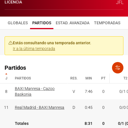
LICENCIA
JFL
GLOBALES
PARTIDOS
ESTAD. AVANZADA
TEMPORADAS
Estás consultando una temporada anterior.
Ir a la última temporada
Partidos
J
PARTIDOS
RES.
MIN
PT
T2
J
PARTIDOS
BAXI Manresa - Cazoo
RES.
MIN
PT
T2
8
V
7:46
0
0/1 
Baskonia
11
Real Madrid - BAXI Manresa
D
0:45
0
0/0 
Totales
8:31
0
0/1 (