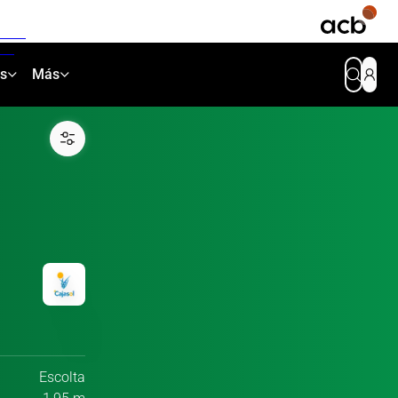
as
Más
Escolta