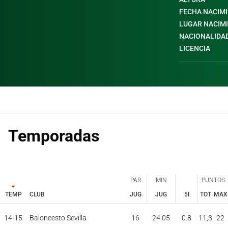
FECHA NACIM
LUGAR NACIM
NACIONALIDA
LICENCIA
Temporadas
PAR
MIN
PUNTOS
TEMP
CLUB
JUG
JUG
5I
TOT
MAX
PAR
MIN
PUNTOS
JUG
JUG
TOT
MAX
14-15
Baloncesto Sevilla
16
24:05
0.8
11,3
22
TEMP
CLUB
5I