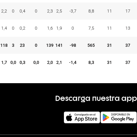
2,2
0
0,4
0
2,3
2,5
-3,7
8,8
11
17
1,4
0
0,2
0
1,6
1,9
0
7,5
11
13
118
3
23
0
139
141
-98
565
31
37
1,7
0,0
0,3
0,0
2,0
2,1
-1,4
8,3
31
37
Descarga nuestra app