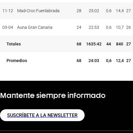
11-12
Mad-Croc Fuenlabrada
28
25:02
0.6
14,4
27
03-04
Auna Gran Canaria
24
22:53
0.6
10,7
26
Totales
68
1635:42
44
840
27
Promedios
68
24:03
0,6
12,4
27
Mantente siempre informado
SUSCRÍBETE A LA NEWSLETTER