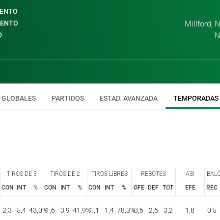
IENTO
IENTO
Millford,
D
N
GLOBALES
PARTIDOS
ESTAD. AVANZADA
TEMPORADAS
TIROS DE 3
TIROS DE 2
TIROS LIBRES
REBOTES
ASI
BAL
CON
INT
%
CON
INT
%
CON
INT
%
OFE
DEF
TOT
EFE
REC
TIROS DE 3
TIROS DE 2
TIROS LIBRES
REBOTES
ASI
BAL
CON
INT
%
CON
INT
%
CON
INT
%
OFE
DEF
TOT
EFE
REC
2,3
5,4
43,0
%
1,6
3,9
41,9
%
1,1
1,4
78,3
%
0,6
2,6
3,2
1,8
0.5