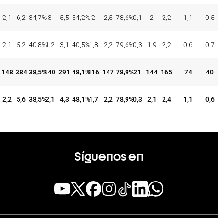
2,1
6,2
34,7
%
3
5,5
54,2
%
2
2,5
78,6
%
0,1
2
2,2
1,1
0.5
2,1
5,2
40,8
%
1,2
3,1
40,5
%
1,8
2,2
79,6
%
0,3
1,9
2,2
0,6
0.7
148
384
38,5
%
140
291
48,1
%
116
147
78,9
%
21
144
165
74
40
2,2
5,6
38,5
%
2,1
4,3
48,1
%
1,7
2,2
78,9
%
0,3
2,1
2,4
1,1
0,6
Síguenos en