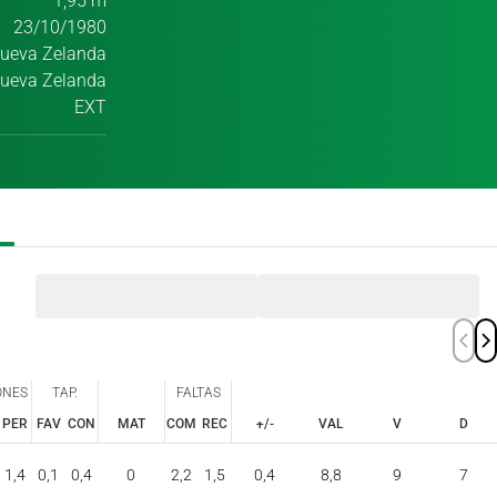
1,95 m
23/10/1980
 Nueva Zelanda
ueva Zelanda
EXT
ONES
TAP.
FALTAS
PER
FAV
CON
MAT
COM
REC
+/-
VAL
V
D
ONES
TAP.
FALTAS
PER
FAV
CON
COM
REC
1,4
0,1
0,4
0
2,2
1,5
0,4
8,8
9
7
MAT
+/-
VAL
V
D