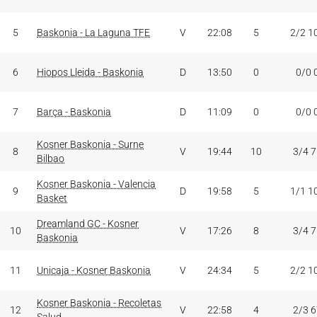
5
Baskonia - La Laguna TFE
V
22:08
5
2/2 1
6
Hiopos Lleida - Baskonia
D
13:50
0
0/0 
7
Barça - Baskonia
D
11:09
0
0/0 
Kosner Baskonia - Surne
8
V
19:44
10
3/4 
Bilbao
Kosner Baskonia - Valencia
9
D
19:58
5
1/1 1
Basket
Dreamland GC - Kosner
10
V
17:26
8
3/4 
Baskonia
11
Unicaja - Kosner Baskonia
V
24:34
5
2/2 1
Kosner Baskonia - Recoletas
12
V
22:58
4
2/3 