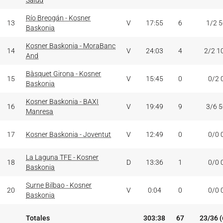
Salud
Río Breogán - Kosner
13
V
17:55
6
1/2 
Baskonia
Kosner Baskonia - MoraBanc
14
V
24:03
4
2/2 1
And
Bàsquet Girona - Kosner
15
V
15:45
0
0/2 
Baskonia
Kosner Baskonia - BAXI
16
V
19:49
9
3/6 
Manresa
17
Kosner Baskonia - Joventut
V
12:49
0
0/0 
La Laguna TFE - Kosner
18
D
13:36
1
0/0 
Baskonia
Surne Bilbao - Kosner
20
V
0:04
0
0/0 
Baskonia
Totales
303:38
67
23/36 