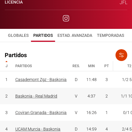
LICENCIA
JFL
GLOBALES
PARTIDOS
ESTAD. AVANZADA
TEMPORADAS
Partidos
J
PARTIDOS
RES.
MIN
PT
T2
J
PARTIDOS
RES.
MIN
PT
T2
1
Casademont Zgz - Baskonia
D
11:48
3
1/2 
2
Baskonia - Real Madrid
V
4:37
2
1/1 1
3
Coviran Granada - Baskonia
V
16:26
1
0/1 
4
UCAM Murcia - Baskonia
D
14:59
4
2/4 