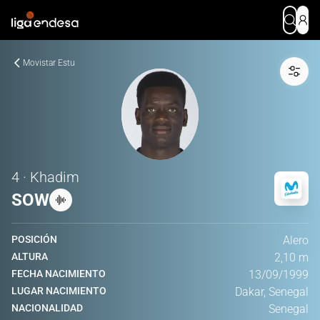
Movistar Estu
4 · Khadim
SOW
POSICIÓN
Alero
ALTURA
2,10 m
FECHA NACIMIENTO
13/09/1999
LUGAR NACIMIENTO
Dakar, Senegal
NACIONALIDAD
Senegal