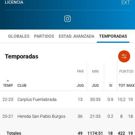
LICENCIA
EXT
GLOBALES
PARTIDOS
ESTAD. AVANZADA
TEMPORADAS
Temporadas
PAR
MIN
PUNTOS
TEMP
CLUB
JUG
JUG
5I
TOT
MAX
JUG
JUG
TOT
MAX
22-23
Carplus Fuenlabrada
13
30:35
0.9
10,2
19
PAR
MIN
PUNTOS
TEMP
CLUB
5I
20-21
Hereda San Pablo Burgos
36
21:35
0.2
8
18
Totales
49
1174:51
18
422
19