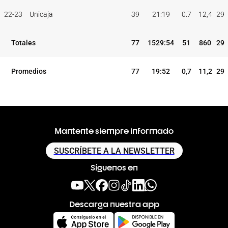
TEMP
CLUB
5I
22-23
Unicaja
39
21:19
0.7
12,4
29
Totales
77
1529:54
51
860
29
Promedios
77
19:52
0,7
11,2
29
Mantente siempre informado
SUSCRÍBETE A LA NEWSLETTER
Síguenos en
Descarga nuestra app