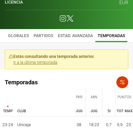
LICENCIA
EUR
GLOBALES
PARTIDOS
ESTAD. AVANZADA
TEMPORADAS
Estás consultando una temporada anterior.
Ir a la última temporada
Temporadas
PAR
MIN
PUNTOS
TEMP
CLUB
JUG
JUG
5I
TOT
MAX
JUG
JUG
TOT
MAX
23-24
Unicaja
38
18:23
0.7
9,9
23
PAR
MIN
PUNTOS