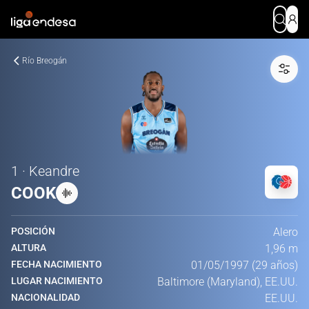
Río Breogán
1 · Keandre
COOK
POSICIÓN
Alero
ALTURA
1,96 m
FECHA NACIMIENTO
01/05/1997 (29 años)
LUGAR NACIMIENTO
Baltimore (Maryland), EE.UU.
NACIONALIDAD
EE.UU.