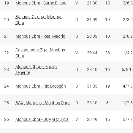
19
Monbus Obra - Surne Bilbao
V
21:30
15
3/6 
Bàsquet Girona - Monbus
20
D
31:09
19
2/3 
Obra
21
Monbus Obra - Real Madrid
D
23:03
10
2/8 
Casademont Zgz - Monbus
22
V
29:44
28
1/4 
Obra
Monbus Obra - Lenovo
23
D
28:10
16
5/5 1
Tenerife
24
Monbus Obra - Río Breogán
D
31:33
19
4/7 
25
BAXI Manresa - Monbus Obra
D
26:10
8
1/2 
26
Monbus Obra - UCAM Murcia
V
29:49
15
5/7 