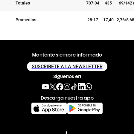
Totales
707:04
435
69/142 
Promedios
28:17
17,40
2,76/5,6
Mantente siempre informado
SUSCRÍBETE A LA NEWSLETTER
Síguenos en
Descarga nuestra app