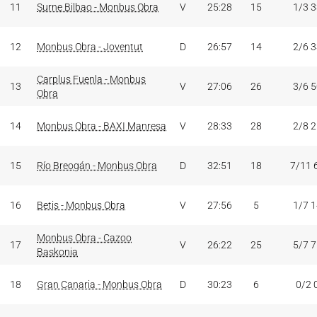
11
Surne Bilbao - Monbus Obra
V
25:28
15
1/3 
12
Monbus Obra - Joventut
D
26:57
14
2/6 
Carplus Fuenla - Monbus
13
V
27:06
26
3/6 
Obra
14
Monbus Obra - BAXI Manresa
V
28:33
28
2/8 
15
Río Breogán - Monbus Obra
D
32:51
18
7/11 
16
Betis - Monbus Obra
V
27:56
5
1/7 
Monbus Obra - Cazoo
17
V
26:22
25
5/7 
Baskonia
18
Gran Canaria - Monbus Obra
D
30:23
6
0/2 