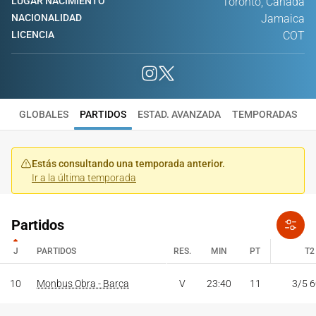
LUGAR NACIMIENTO
Toronto, Canadá
NACIONALIDAD
Jamaica
LICENCIA
COT
GLOBALES
PARTIDOS
ESTAD. AVANZADA
TEMPORADAS
Estás consultando una temporada anterior.
Ir a la última temporada
Partidos
J
PARTIDOS
RES.
MIN
PT
T2
J
PARTIDOS
RES.
MIN
PT
T2
10
Monbus Obra - Barça
V
23:40
11
3/5 