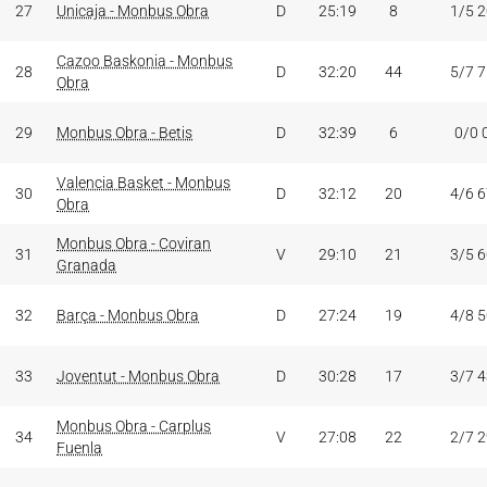
27
Unicaja - Monbus Obra
D
25:19
8
1/5 
Cazoo Baskonia - Monbus
28
D
32:20
44
5/7 
Obra
29
Monbus Obra - Betis
D
32:39
6
0/0 
Valencia Basket - Monbus
30
D
32:12
20
4/6 
Obra
Monbus Obra - Coviran
31
V
29:10
21
3/5 
Granada
32
Barça - Monbus Obra
D
27:24
19
4/8 
33
Joventut - Monbus Obra
D
30:28
17
3/7 
Monbus Obra - Carplus
34
V
27:08
22
2/7 
Fuenla