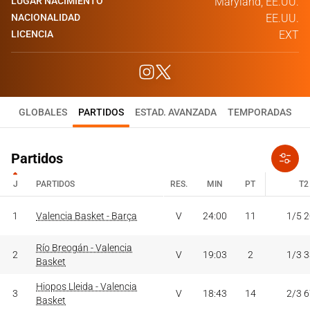
LUGAR NACIMIENTO
Maryland, EE.UU.
NACIONALIDAD
EE.UU.
LICENCIA
EXT
GLOBALES
PARTIDOS
ESTAD. AVANZADA
TEMPORADAS
Partidos
J
PARTIDOS
RES.
MIN
PT
T2
J
PARTIDOS
RES.
MIN
PT
T2
1
Valencia Basket - Barça
V
24:00
11
1/5 
Río Breogán - Valencia
2
V
19:03
2
1/3 
Basket
Hiopos Lleida - Valencia
3
V
18:43
14
2/3 
Basket