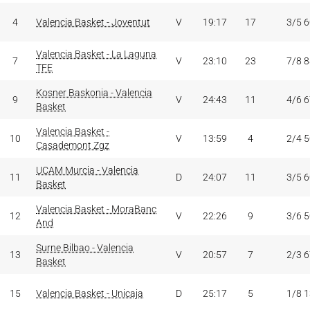
4
Valencia Basket - Joventut
V
19:17
17
3/5 
Valencia Basket - La Laguna
7
V
23:10
23
7/8 
TFE
Kosner Baskonia - Valencia
9
V
24:43
11
4/6 
Basket
Valencia Basket -
10
V
13:59
4
2/4 
Casademont Zgz
UCAM Murcia - Valencia
11
D
24:07
11
3/5 
Basket
Valencia Basket - MoraBanc
12
V
22:26
9
3/6 
And
Surne Bilbao - Valencia
13
V
20:57
7
2/3 
Basket
15
Valencia Basket - Unicaja
D
25:17
5
1/8 