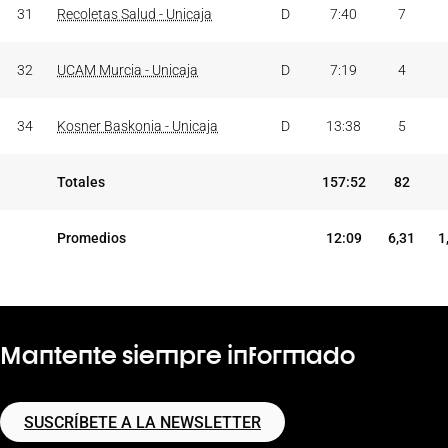
31
Recoletas Salud - Unicaja
D
7:40
7
32
UCAM Murcia - Unicaja
D
7:19
4
34
Kosner Baskonia - Unicaja
D
13:38
5
Totales
157:52
82
Promedios
12:09
6,31
1
Mantente siempre informado
SUSCRÍBETE A LA NEWSLETTER