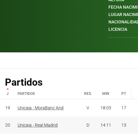
FECHA NACIM
LUGAR NACIM
NACIONALIDA
LICENCIA
Partidos
J
PARTIDOS
RES.
MIN
PT
J
PARTIDOS
RES.
MIN
PT
19
Unicaja - MoraBanc And
V
18:03
17
20
Unicaja - Real Madrid
D
14:11
13