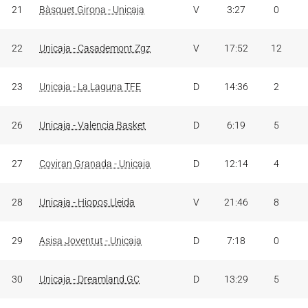
21
Bàsquet Girona - Unicaja
V
3:27
0
22
Unicaja - Casademont Zgz
V
17:52
12
23
Unicaja - La Laguna TFE
D
14:36
2
26
Unicaja - Valencia Basket
D
6:19
5
27
Coviran Granada - Unicaja
D
12:14
4
28
Unicaja - Hiopos Lleida
V
21:46
8
29
Asisa Joventut - Unicaja
D
7:18
0
30
Unicaja - Dreamland GC
D
13:29
5