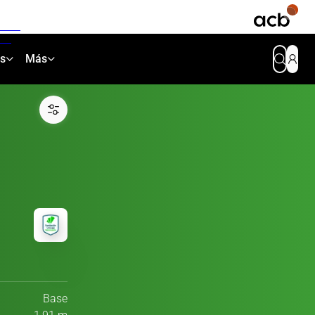
as
Más
Base