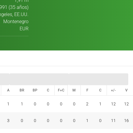
1,91 m
991 (35 años)
ngeles, EE.UU.
Montenegro
EUR
A
BR
BP
C
F+C
M
F
C
+/-
V
A
BR
BP
C
F+C
M
F
C
+/-
V
1
1
0
0
0
0
2
1
12
12
3
0
0
0
0
0
1
0
11
16