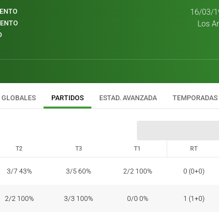
IENTO
16/03/1
IENTO
Los A
D
GLOBALES
PARTIDOS
ESTAD. AVANZADA
TEMPORADAS
T2
T3
T1
RT
T2
T3
T1
RT
3/7 43%
3/5 60%
2/2 100%
0 (0+0)
2/2 100%
3/3 100%
0/0 0%
1 (1+0)