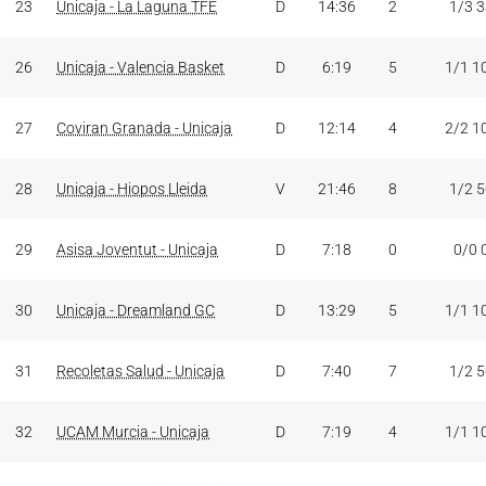
23
Unicaja - La Laguna TFE
D
14:36
2
1/3 
26
Unicaja - Valencia Basket
D
6:19
5
1/1 1
27
Coviran Granada - Unicaja
D
12:14
4
2/2 1
28
Unicaja - Hiopos Lleida
V
21:46
8
1/2 
29
Asisa Joventut - Unicaja
D
7:18
0
0/0 
30
Unicaja - Dreamland GC
D
13:29
5
1/1 1
31
Recoletas Salud - Unicaja
D
7:40
7
1/2 
32
UCAM Murcia - Unicaja
D
7:19
4
1/1 1