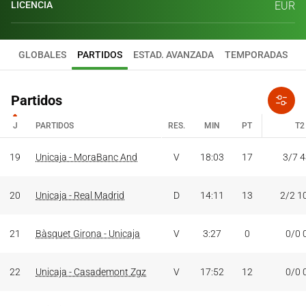
LICENCIA
EUR
GLOBALES
PARTIDOS
ESTAD. AVANZADA
TEMPORADAS
Partidos
J
PARTIDOS
RES.
MIN
PT
T2
J
PARTIDOS
RES.
MIN
PT
T2
19
Unicaja - MoraBanc And
V
18:03
17
3/7 
20
Unicaja - Real Madrid
D
14:11
13
2/2 1
21
Bàsquet Girona - Unicaja
V
3:27
0
0/0 
22
Unicaja - Casademont Zgz
V
17:52
12
0/0 