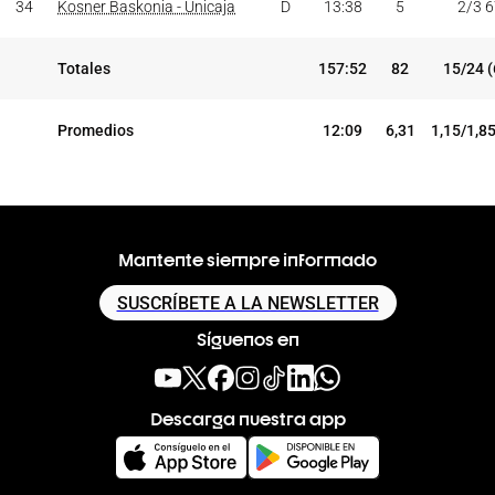
34
Kosner Baskonia - Unicaja
D
13:38
5
2/3 
Totales
157:52
82
15/24 
Promedios
12:09
6,31
1,15/1,8
Mantente siempre informado
SUSCRÍBETE A LA NEWSLETTER
Síguenos en
Descarga nuestra app