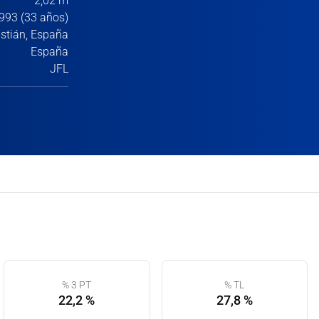
2,02 m
993 (33 años)
stián, España
España
JFL
% 3 PT
% TL
22,2 %
27,8 %