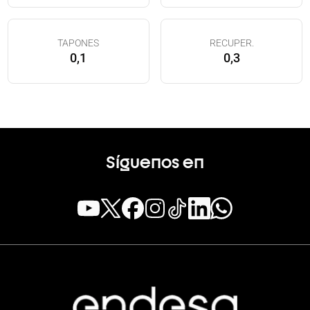
TAPONES
RECUPER.
0,1
0,3
Síguenos en