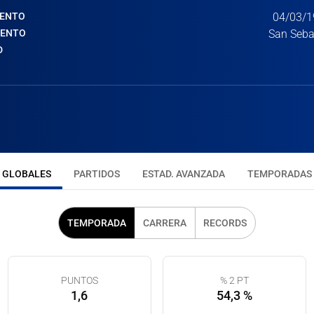
IENTO
04/03/1
IENTO
San Seba
D
GLOBALES
PARTIDOS
ESTAD. AVANZADA
TEMPORADAS
TEMPORADA
CARRERA
RECORDS
PUNTOS
% 2 PT
1,6
54,3 %