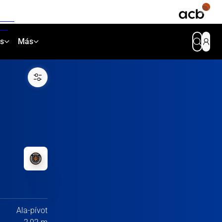
as
Más
Ala-pívot