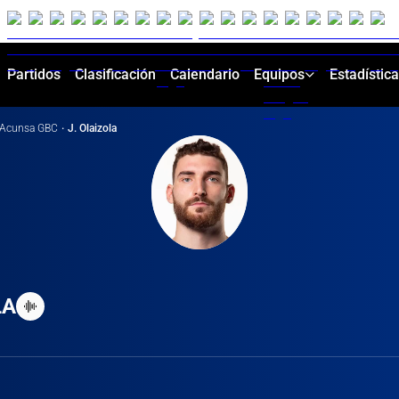
Partidos
Clasificación
Calendario
Equipos
Estadístic
Acunsa GBC
·
J. Olaizola
LA