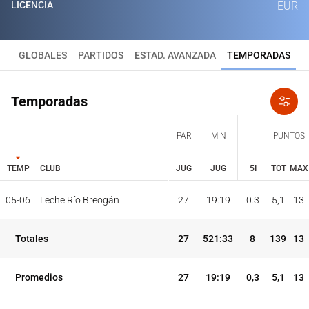
LICENCIA
EUR
GLOBALES
PARTIDOS
ESTAD. AVANZADA
TEMPORADAS
Temporadas
PAR
MIN
PUNTOS
TEMP
CLUB
JUG
JUG
5I
TOT
MAX
JUG
JUG
TOT
MAX
05-06
Leche Río Breogán
27
19:19
0.3
5,1
13
PAR
MIN
PUNTOS
TEMP
CLUB
5I
Totales
27
521:33
8
139
13
Promedios
27
19:19
0,3
5,1
13