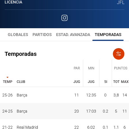
LICENCIA
JFL
GLOBALES
PARTIDOS
ESTAD. AVANZADA
TEMPORADAS
Temporadas
PAR
MIN
PUNTOS
TEMP
CLUB
JUG
JUG
5I
TOT
MAX
JUG
JUG
TOT
MAX
25-26
Barça
11
12:35
0
3,8
14
PAR
MIN
PUNTOS
TEMP
CLUB
5I
24-25
Barça
20
17:03
0.2
5
11
21-22
Real Madrid
22
6:02
0.1
1,1
6