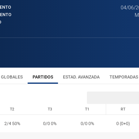
IENTO
04/06/2
IENTO
M
D
GLOBALES
PARTIDOS
ESTAD. AVANZADA
TEMPORADAS
T2
T3
T1
RT
T2
T3
T1
RT
2/4 50%
0/0 0%
0/0 0%
0 (0+0)