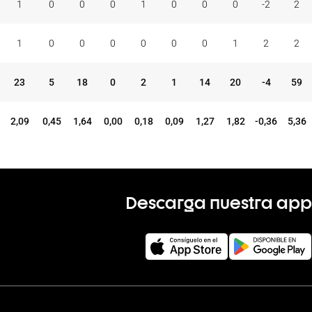
1
0
0
0
1
0
0
0
-2
2
1
0
0
0
0
0
0
1
2
2
23
5
18
0
2
1
14
20
-4
59
2,09
0,45
1,64
0,00
0,18
0,09
1,27
1,82
-0,36
5,36
Descarga nuestra app