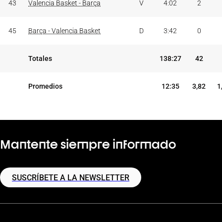
43
Valencia Basket - Barça
V
4:02
2
45
Barça - Valencia Basket
D
3:42
0
Totales
138:27
42
Promedios
12:35
3,82
1
Mantente siempre informado
SUSCRÍBETE A LA NEWSLETTER