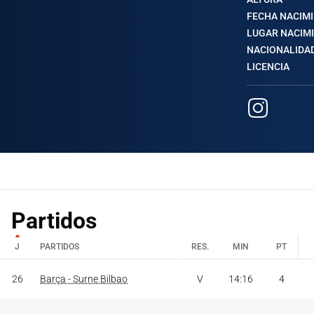
FECHA NACIM
LUGAR NACIM
NACIONALIDA
LICENCIA
Partidos
J
PARTIDOS
RES.
MIN
PT
J
PARTIDOS
RES.
MIN
PT
26
Barça - Surne Bilbao
V
14:16
4