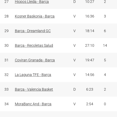
27
Hiopos Lleida - Barça
D
10:27
2
28
Kosner Baskonia - Barça
V
16:36
3
29
Barça - Dreamland GC
V
18:14
6
30
Barça - Recoletas Salud
V
27:10
14
31
Coviran Granada - Barça
V
19:47
5
32
La Laguna TFE - Barça
V
14:56
4
33
Barça - Valencia Basket
D
6:23
2
34
MoraBanc And - Barça
V
2:54
0