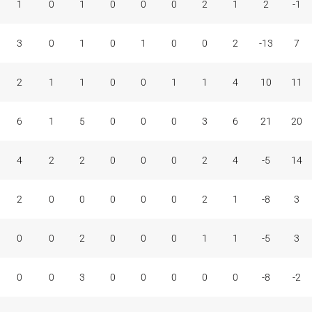
1
0
1
0
0
0
2
1
2
-1
3
0
1
0
1
0
0
2
-13
7
2
1
1
0
0
1
1
4
10
11
6
1
5
0
0
0
3
6
21
20
4
2
2
0
0
0
2
4
-5
14
2
0
0
0
0
0
2
1
-8
3
0
0
2
0
0
0
1
1
-5
3
0
0
3
0
0
0
0
0
-8
-2