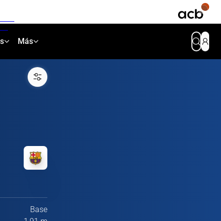
as
Más
Base