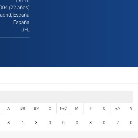
1,91 m
004 (22 años)
adrid, España
España
JFL
A
BR
BP
C
F+C
M
F
C
+/-
V
A
BR
BP
C
F+C
M
F
C
+/-
V
3
1
3
0
0
0
3
0
2
0