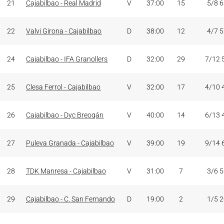
21
Cajabilbao - Real Madrid
V
37:00
15
5/8 
22
Valvi Girona - Cajabilbao
D
38:00
12
4/7 
24
Cajabilbao - IFA Granollers
D
32:00
29
7/12 
25
Clesa Ferrol - Cajabilbao
V
32:00
17
4/10 
26
Cajabilbao - Dyc Breogán
V
40:00
14
6/13 
27
Puleva Granada - Cajabilbao
V
39:00
19
9/14 
28
TDK Manresa - Cajabilbao
V
31:00
7
3/6 
29
Cajabilbao - C. San Fernando
D
19:00
2
1/5 