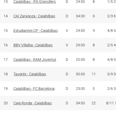
13
Cajabilbao - IFA Granollers
D
24:00
8
1/5 
14
CAI Zaragoza - Cajabilbao
D
34:00
9
2/3 
15
Estudiantes CP - Cajabilbao
V
24:00
9
4/8 
16
BBV Villalba - Cajabilbao
V
29:00
8
2/5 
17
Cajabilbao - RAM Joventut
D
25:00
8
4/8 
18
Taugrés - Cajabilbao
D
30:00
11
3/9 
19
Cajabilbao - FC Barcelona
D
23:00
5
2/6 
20
Caja Ronda - Cajabilbao
D
34:00
22
8/11 