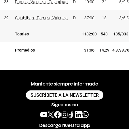
38
Pamesa Valencia - Cajabilbao
D
40:00
24
5/9 
39
Cajabilbao - Pamesa Valencia
D
37:00
15
3/6 
Totales
1182:00
543
185/333
Promedios
31:06
14,29
4,87/8,7
Mantente siempre informado
SUSCRÍBETE A LA NEWSLETTER
Síguenos en
Descarga nuestra app