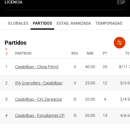
LICENCIA
ESP
GLOBALES
PARTIDOS
ESTAD. AVANZADA
TEMPORADAS
Partidos
J
PARTIDOS
RES.
MIN
PT
T2
J
PARTIDOS
RES.
MIN
PT
T2
1
Cajabilbao - Clesa Ferrol
V
40:00
20
8/11 
2
IFA Granollers - Cajabilbao
V
25:00
12
3/5 
3
Cajabilbao - CAI Zaragoza
D
20:00
4
2/4 
4
Cajabilbao - Estudiantes CP
D
20:00
13
4/6 