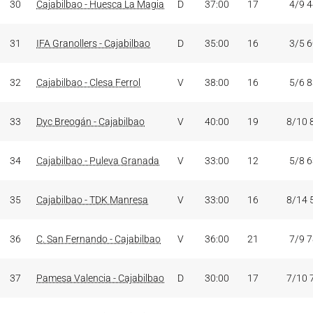
30
Cajabilbao - Huesca La Magia
D
37:00
17
4/9 
31
IFA Granollers - Cajabilbao
D
35:00
16
3/5 
32
Cajabilbao - Clesa Ferrol
V
38:00
16
5/6 
33
Dyc Breogán - Cajabilbao
V
40:00
19
8/10 
34
Cajabilbao - Puleva Granada
V
33:00
12
5/8 
35
Cajabilbao - TDK Manresa
V
33:00
16
8/14 
36
C. San Fernando - Cajabilbao
V
36:00
21
7/9 
37
Pamesa Valencia - Cajabilbao
D
30:00
17
7/10 