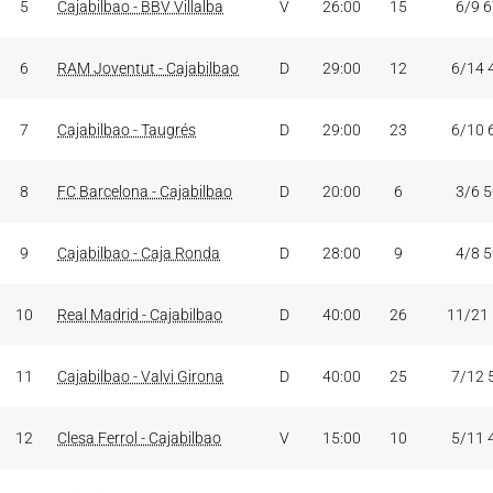
5
Cajabilbao - BBV Villalba
V
26:00
15
6/9 
6
RAM Joventut - Cajabilbao
D
29:00
12
6/14 
7
Cajabilbao - Taugrés
D
29:00
23
6/10 
8
FC Barcelona - Cajabilbao
D
20:00
6
3/6 
9
Cajabilbao - Caja Ronda
D
28:00
9
4/8 
10
Real Madrid - Cajabilbao
D
40:00
26
11/21
11
Cajabilbao - Valvi Girona
D
40:00
25
7/12 
12
Clesa Ferrol - Cajabilbao
V
15:00
10
5/11 