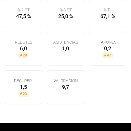
% 2 PT
% 3 PT
% TL
47,5 %
25,0 %
67,1 %
REBOTES
ASISTENCIAS
TAPONES
6,0
1,0
0,2
#
29
#
47
RECUPER.
VALORACIÓN
1,5
9,7
#
23