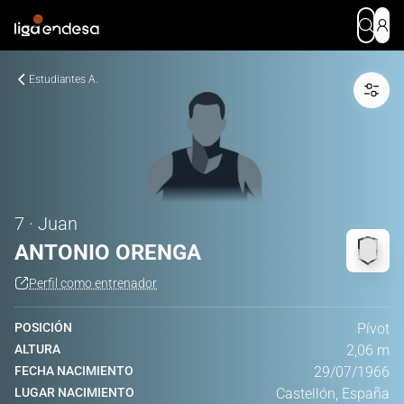
Estudiantes A.
7 · Juan
ANTONIO ORENGA
Perfil como entrenador
POSICIÓN
Pívot
ALTURA
2,06 m
FECHA NACIMIENTO
29/07/1966
LUGAR NACIMIENTO
Castellón, España