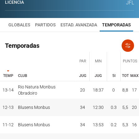
LICENCIA
JFL
GLOBALES
PARTIDOS
ESTAD. AVANZADA
TEMPORADAS
Temporadas
PAR
MIN
PUNTOS
TEMP
CLUB
JUG
JUG
5I
TOT
MAX
Rio Natura Monbus
JUG
JUG
TOT
MAX
13-14
20
18:37
0
8,8
17
PAR
MIN
PUNTOS
Obradoiro
TEMP
CLUB
5I
12-13
Blusens Monbus
34
12:30
0.3
5,5
20
11-12
Blusens Monbus
34
13:53
0.2
5,3
16