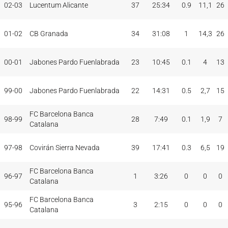
02-03
Lucentum Alicante
37
25:34
0.9
11,1
26
01-02
CB Granada
34
31:08
1
14,3
26
00-01
Jabones Pardo Fuenlabrada
23
10:45
0.1
4
13
99-00
Jabones Pardo Fuenlabrada
22
14:31
0.5
2,7
15
FC Barcelona Banca
98-99
28
7:49
0.1
1,9
7
Catalana
97-98
Covirán Sierra Nevada
39
17:41
0.3
6,5
19
FC Barcelona Banca
96-97
1
3:26
0
0
0
Catalana
FC Barcelona Banca
95-96
3
2:15
0
0
0
Catalana