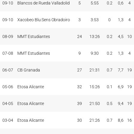
09-10
Blancos de Rueda Valladolid
5
5:55
0.2
0,6
4
09-10
Xacobeo Blu:Sens Obradoiro
3
3:53
0
1,3
4
08-09
MMT Estudiantes
24
13:26
0.2
4,5
10
07-08
MMT Estudiantes
9
9:30
0.2
1,3
4
06-07
CB Granada
27
21:31
0.7
7,7
19
05-06
Etosa Alicante
32
15:26
0.1
6,9
19
04-05
Etosa Alicante
39
21:50
0.5
9,4
19
03-04
Etosa Alicante
30
21:26
0.7
8,6
16