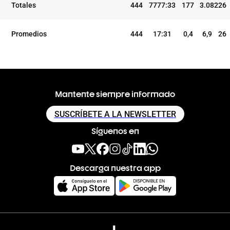
Totales
444
7777:33
177
3.082
26
Promedios
444
17:31
0,4
6,9
26
Mantente siempre informado
SUSCRÍBETE A LA NEWSLETTER
Síguenos en
Descarga nuestra app