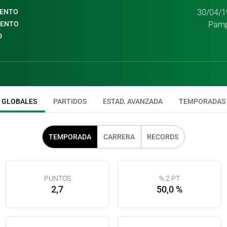
IENTO
30/04/1
IENTO
Pamp
D
GLOBALES
PARTIDOS
ESTAD. AVANZADA
TEMPORADAS
TEMPORADA
CARRERA
RECORDS
PUNTOS
% 2 PT
2,7
50,0 %