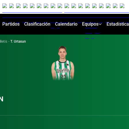
Partidos
Clasificación
Calendario
Equipos
Estadístic
Betis
·
T. Urtasun
N