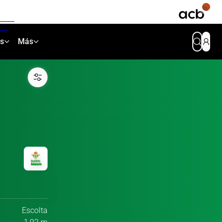
as
Más
Escolta