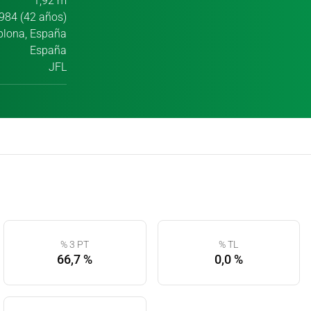
1,92 m
984 (42 años)
lona, España
España
JFL
% 3 PT
% TL
66,7 %
0,0 %