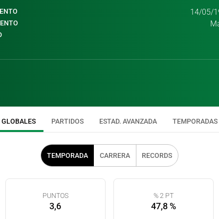
IENTO
14/05/1
IENTO
Má
D
GLOBALES
PARTIDOS
ESTAD. AVANZADA
TEMPORADAS
TEMPORADA
CARRERA
RECORDS
PUNTOS
% 2 PT
3,6
47,8 %