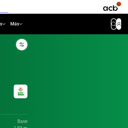
as
Más
Base