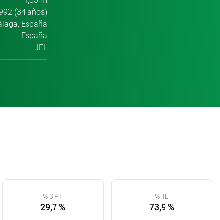
1,83 m
992 (34 años)
laga, España
España
JFL
% 3 PT
% TL
29,7 %
73,9 %