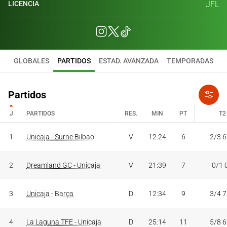
LICENCIA
JFL
GLOBALES
PARTIDOS
ESTAD. AVANZADA
TEMPORADAS
Partidos
J
PARTIDOS
RES.
MIN
PT
T2
J
PARTIDOS
RES.
MIN
PT
T2
1
Unicaja - Surne Bilbao
V
12:24
6
2/3 
2
Dreamland GC - Unicaja
V
21:39
7
0/1 
3
Unicaja - Barça
D
12:34
9
3/4 
4
La Laguna TFE - Unicaja
D
25:14
11
5/8 