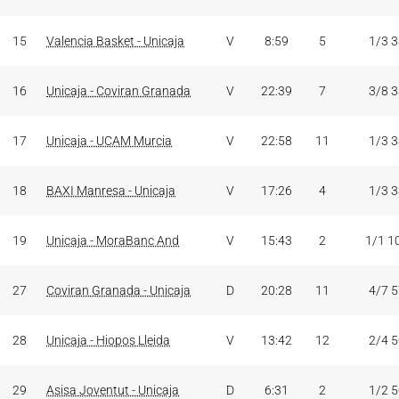
15
Valencia Basket - Unicaja
V
8:59
5
1/3 
16
Unicaja - Coviran Granada
V
22:39
7
3/8 
17
Unicaja - UCAM Murcia
V
22:58
11
1/3 
18
BAXI Manresa - Unicaja
V
17:26
4
1/3 
19
Unicaja - MoraBanc And
V
15:43
2
1/1 1
27
Coviran Granada - Unicaja
D
20:28
11
4/7 
28
Unicaja - Hiopos Lleida
V
13:42
12
2/4 
29
Asisa Joventut - Unicaja
D
6:31
2
1/2 