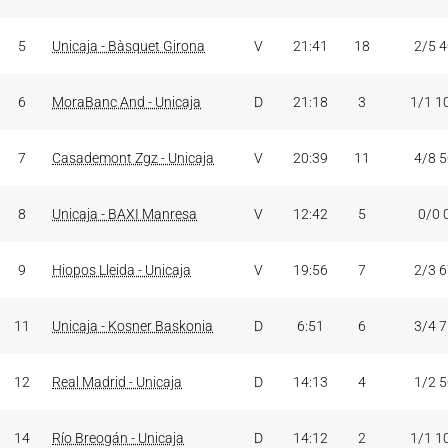
5
Unicaja - Bàsquet Girona
V
21:41
18
2/5 
6
MoraBanc And - Unicaja
D
21:18
3
1/1 1
7
Casademont Zgz - Unicaja
V
20:39
11
4/8 
8
Unicaja - BAXI Manresa
V
12:42
5
0/0 
9
Hiopos Lleida - Unicaja
V
19:56
7
2/3 
11
Unicaja - Kosner Baskonia
D
6:51
6
3/4 
12
Real Madrid - Unicaja
D
14:13
4
1/2 
14
Río Breogán - Unicaja
D
14:12
2
1/1 1