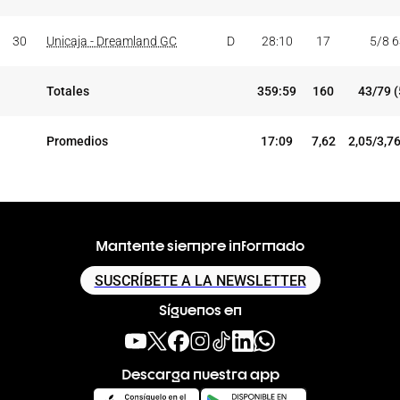
30
Unicaja - Dreamland GC
D
28:10
17
5/8 
Totales
359:59
160
43/79 
Promedios
17:09
7,62
2,05/3,7
Mantente siempre informado
SUSCRÍBETE A LA NEWSLETTER
Síguenos en
Descarga nuestra app