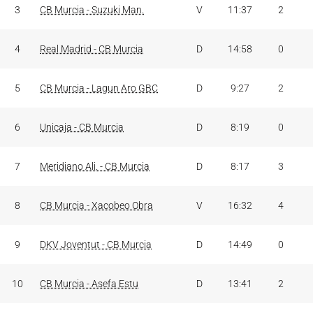
3
CB Murcia - Suzuki Man.
V
11:37
2
4
Real Madrid - CB Murcia
D
14:58
0
5
CB Murcia - Lagun Aro GBC
D
9:27
2
6
Unicaja - CB Murcia
D
8:19
0
7
Meridiano Ali. - CB Murcia
D
8:17
3
8
CB Murcia - Xacobeo Obra
V
16:32
4
9
DKV Joventut - CB Murcia
D
14:49
0
10
CB Murcia - Asefa Estu
D
13:41
2