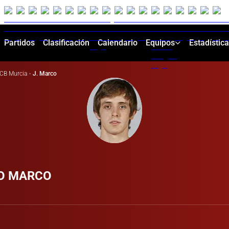
Partidos
Clasificación
Calendario
Equipos
Estadístic
CB Murcia
·
J. Marco
O MARCO