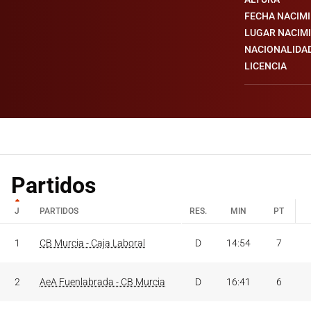
FECHA NACIM
LUGAR NACIM
NACIONALIDA
LICENCIA
Partidos
J
PARTIDOS
RES.
MIN
PT
J
PARTIDOS
RES.
MIN
PT
1
CB Murcia - Caja Laboral
D
14:54
7
2
AeA Fuenlabrada - CB Murcia
D
16:41
6