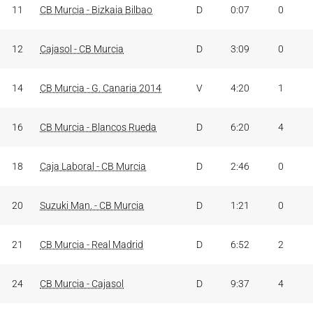
11
CB Murcia - Bizkaia Bilbao
D
0:07
0
12
Cajasol - CB Murcia
D
3:09
0
14
CB Murcia - G. Canaria 2014
V
4:20
1
16
CB Murcia - Blancos Rueda
D
6:20
4
18
Caja Laboral - CB Murcia
D
2:46
0
20
Suzuki Man. - CB Murcia
D
1:21
0
21
CB Murcia - Real Madrid
D
6:52
2
24
CB Murcia - Cajasol
D
9:37
4