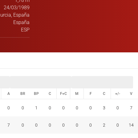
1,78 m
24/03/1989
urcia, España
España
ESP
A
BR
BP
C
F+C
M
F
C
+/-
V
A
BR
BP
C
F+C
M
F
C
+/-
V
0
0
1
0
0
0
0
3
0
7
7
0
0
0
0
0
0
2
0
14