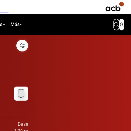
as
Más
Base