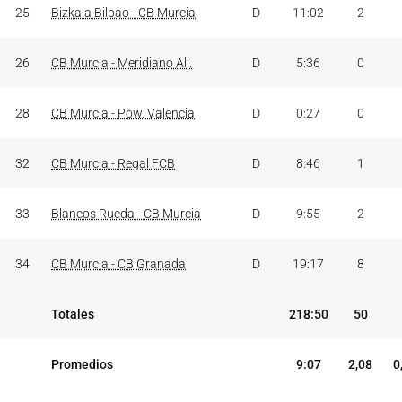
25
Bizkaia Bilbao - CB Murcia
D
11:02
2
26
CB Murcia - Meridiano Ali.
D
5:36
0
28
CB Murcia - Pow. Valencia
D
0:27
0
32
CB Murcia - Regal FCB
D
8:46
1
33
Blancos Rueda - CB Murcia
D
9:55
2
34
CB Murcia - CB Granada
D
19:17
8
Totales
218:50
50
Promedios
9:07
2,08
0