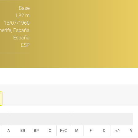
Base
1,82 m
15/07/1960
nerife, España
España
ESP
A
BR
BP
C
F+C
M
F
C
+/-
V