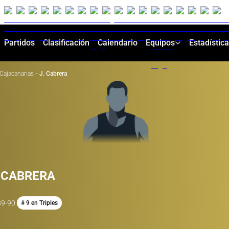
Partidos
Clasificación
Calendario
Equipos
Estadístic
Cajacanarias
·
J. Cabrera
 CABRERA
89-90
:
# 9 en Triples