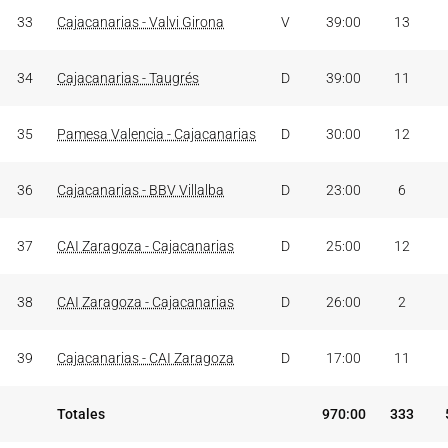
33
Cajacanarias - Valvi Girona
V
39:00
13
34
Cajacanarias - Taugrés
D
39:00
11
35
Pamesa Valencia - Cajacanarias
D
30:00
12
36
Cajacanarias - BBV Villalba
D
23:00
6
37
CAI Zaragoza - Cajacanarias
D
25:00
12
38
CAI Zaragoza - Cajacanarias
D
26:00
2
39
Cajacanarias - CAI Zaragoza
D
17:00
11
Totales
970:00
333