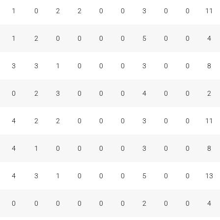
1
0
2
2
0
0
3
0
0
11
1
2
0
0
0
0
5
0
0
4
3
3
1
0
0
0
3
0
0
8
0
2
3
0
0
0
4
0
0
2
4
2
2
0
0
0
3
0
0
11
4
1
0
0
0
0
3
0
0
8
4
3
1
0
0
0
5
0
0
13
0
0
0
0
0
0
2
0
0
4