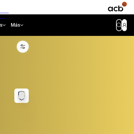
as
Más