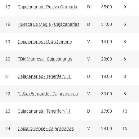
17
Cajacanarias - Puleva Granada
D
35:00
9
18
Huesca La Magia - Cajacanarias
D
31:00
6
19
Cajacanarias - Gran Canaria
V
13:00
3
20
TDK Manresa - Cajacanarias
V
20:00
6
21
Cajacanarias - Tenerife Nº 1
D
18:00
8
22
C. San Fernando - Cajacanarias
V
30:00
3
23
Cajacanarias - Tenerife Nº 1
D
27:00
13
24
Caixa Ourense - Cajacanarias
V
28:00
16