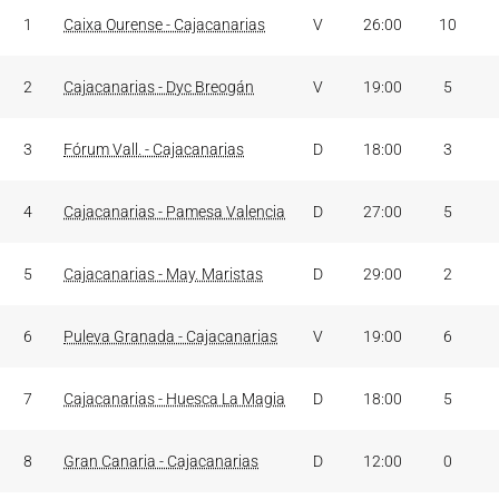
J
PARTIDOS
RES.
MIN
PT
1
Caixa Ourense - Cajacanarias
V
26:00
10
2
Cajacanarias - Dyc Breogán
V
19:00
5
3
Fórum Vall. - Cajacanarias
D
18:00
3
4
Cajacanarias - Pamesa Valencia
D
27:00
5
5
Cajacanarias - May. Maristas
D
29:00
2
6
Puleva Granada - Cajacanarias
V
19:00
6
7
Cajacanarias - Huesca La Magia
D
18:00
5
8
Gran Canaria - Cajacanarias
D
12:00
0