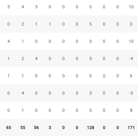
3
4
3
0
0
0
5
0
0
10
0
2
1
1
0
0
5
0
0
0
4
1
0
0
0
0
3
0
0
10
1
2
4
0
0
0
3
0
0
-4
1
1
0
0
0
0
5
0
0
6
0
4
0
0
0
0
3
0
0
-3
0
1
0
0
0
0
5
0
0
8
65
55
56
3
0
0
128
0
0
171