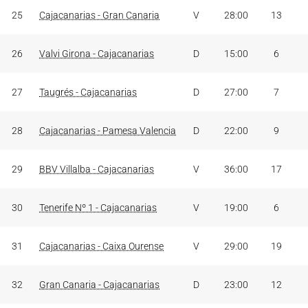
25
Cajacanarias - Gran Canaria
V
28:00
13
26
Valvi Girona - Cajacanarias
D
15:00
6
27
Taugrés - Cajacanarias
D
27:00
7
28
Cajacanarias - Pamesa Valencia
D
22:00
9
29
BBV Villalba - Cajacanarias
V
36:00
17
30
Tenerife Nº 1 - Cajacanarias
V
19:00
6
31
Cajacanarias - Caixa Ourense
V
29:00
19
32
Gran Canaria - Cajacanarias
D
23:00
12