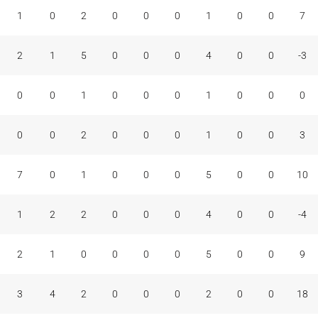
1
0
2
0
0
0
1
0
0
7
2
1
5
0
0
0
4
0
0
-3
0
0
1
0
0
0
1
0
0
0
0
0
2
0
0
0
1
0
0
3
7
0
1
0
0
0
5
0
0
10
1
2
2
0
0
0
4
0
0
-4
2
1
0
0
0
0
5
0
0
9
3
4
2
0
0
0
2
0
0
18