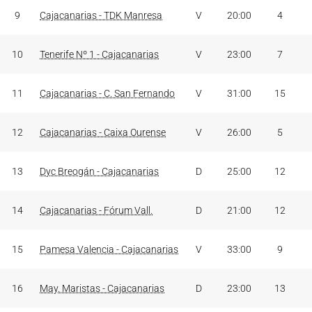
9
Cajacanarias - TDK Manresa
V
20:00
4
10
Tenerife Nº 1 - Cajacanarias
V
23:00
7
11
Cajacanarias - C. San Fernando
V
31:00
15
12
Cajacanarias - Caixa Ourense
V
26:00
5
13
Dyc Breogán - Cajacanarias
D
25:00
12
14
Cajacanarias - Fórum Vall.
D
21:00
12
15
Pamesa Valencia - Cajacanarias
V
33:00
9
16
May. Maristas - Cajacanarias
D
23:00
13