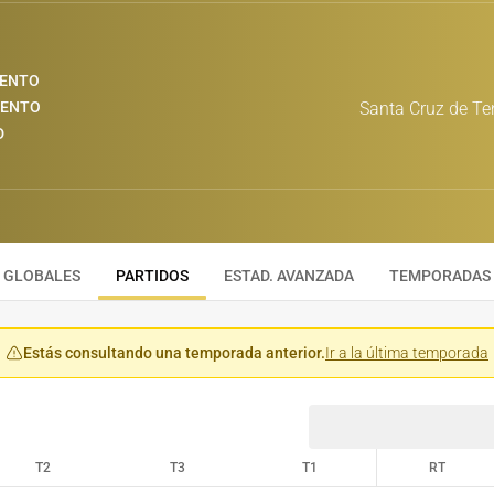
IENTO
IENTO
Santa Cruz de Te
D
GLOBALES
PARTIDOS
ESTAD. AVANZADA
TEMPORADAS
Estás consultando una temporada anterior.
Ir a la última temporada
T2
T3
T1
RT