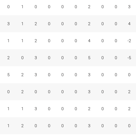
A
BR
BP
C
F+C
M
F
C
+/-
V
0
1
0
0
0
0
2
0
0
3
3
1
2
0
0
0
2
0
0
4
1
1
2
0
0
0
4
0
0
-2
2
0
3
0
0
0
5
0
0
-5
5
2
3
0
0
0
3
0
0
0
0
2
0
0
0
0
3
0
0
2
1
1
3
0
0
0
2
0
0
2
1
2
0
0
0
0
3
0
0
0