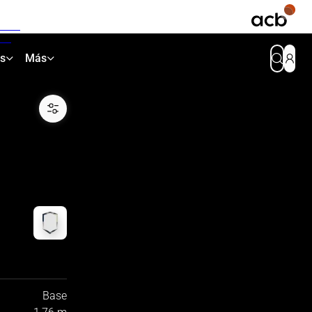
as
Más
Base