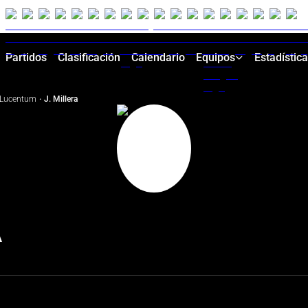
Partidos
Clasificación
Calendario
Equipos
Estadístic
Lucentum
·
J. Millera
A