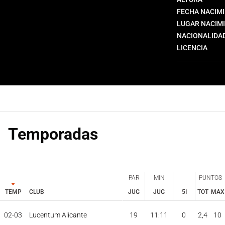
FECHA NACIM
LUGAR NACIM
NACIONALIDA
LICENCIA
Temporadas
PAR
MIN
PUNTOS
TEMP
CLUB
JUG
JUG
5I
TOT
MAX
PAR
MIN
PUNTOS
JUG
JUG
TOT
MAX
02-03
Lucentum Alicante
19
11:11
0
2,4
10
TEMP
CLUB
5I