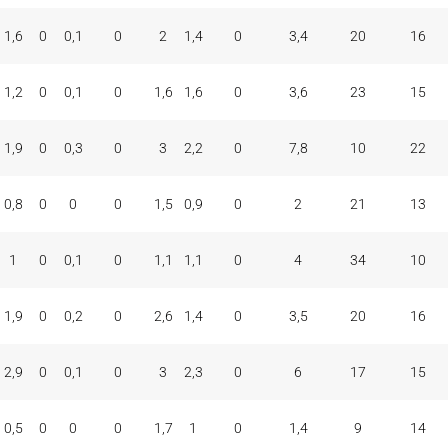
1,6
0
0,1
0
2
1,4
0
3,4
20
16
1,2
0
0,1
0
1,6
1,6
0
3,6
23
15
1,9
0
0,3
0
3
2,2
0
7,8
10
22
0,8
0
0
0
1,5
0,9
0
2
21
13
1
0
0,1
0
1,1
1,1
0
4
34
10
1,9
0
0,2
0
2,6
1,4
0
3,5
20
16
2,9
0
0,1
0
3
2,3
0
6
17
15
0,5
0
0
0
1,7
1
0
1,4
9
14