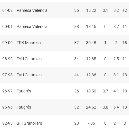
01-02
Pamesa Valencia
36
15:22
0.1
3,2
12
00-01
Pamesa Valencia
38
13:16
0
3,7
11
99-00
TDK Manresa
32
30:48
1
7
15
98-99
TAU Cerámica
34
12:35
0
2,5
11
97-98
TAU Cerámica
44
12:36
0
3,1
13
96-97
Taugrés
36
18:50
0.7
4,1
13
95-96
Taugrés
32
24:52
0.8
6,4
18
92-93
BFI Granollers
23
7:06
0
2,1
8