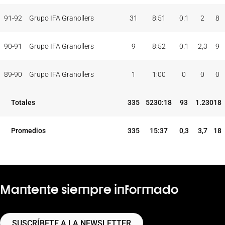
91-92
Grupo IFA Granollers
31
8:51
0.1
2
8
90-91
Grupo IFA Granollers
9
8:52
0.1
2,3
9
89-90
Grupo IFA Granollers
1
1:00
0
0
0
Totales
335
5230:18
93
1.230
18
Promedios
335
15:37
0,3
3,7
18
Mantente siempre informado
SUSCRÍBETE A LA NEWSLETTER