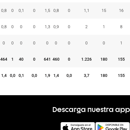
0,8
0
0,1
0
1,5
0,8
0
1,1
15
16
0,8
0
0
0
1,3
0,9
0
2
1
8
0
0
0
0
0
0
0
0
0
1
464
1
40
0
641
460
0
1.226
180
155
1,4
0,0
0,1
0,0
1,9
1,4
0,0
3,7
180
155
Descarga nuestra app