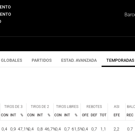
IENTO
IENTO
Barc
D
GLOBALES
PARTIDOS
ESTAD. AVANZADA
TEMPORADAS
TIROS DE 3
TIROS DE 2
TIROS LIBRES
REBOTES
ASI
BAL
CON
INT
%
CON
INT
%
CON
INT
%
OFE
DEF
TOT
EFE
REC
TIROS DE 3
TIROS DE 2
TIROS LIBRES
REBOTES
ASI
BAL
CON
INT
%
CON
INT
%
CON
INT
%
OFE
DEF
TOT
EFE
REC
0,4
0,9
47,1
%
0,4
0,8
46,7
%
0,4
0,7
61,5
%
0,4
0,7
1,1
2,2
0.7