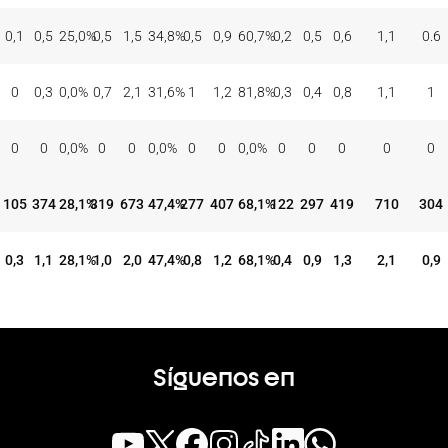
0,1
0,5
25,0
%
0,5
1,5
34,8
%
0,5
0,9
60,7
%
0,2
0,5
0,6
1,1
0.6
0
0,3
0,0
%
0,7
2,1
31,6
%
1
1,2
81,8
%
0,3
0,4
0,8
1,1
1
0
0
0,0
%
0
0
0,0
%
0
0
0,0
%
0
0
0
0
0
105
374
28,1
%
319
673
47,4
%
277
407
68,1
%
122
297
419
710
304
0,3
1,1
28,1
%
1,0
2,0
47,4
%
0,8
1,2
68,1
%
0,4
0,9
1,3
2,1
0,9
Síguenos en