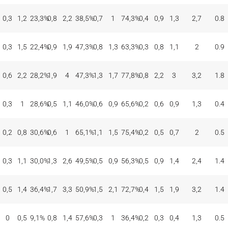
0,3
1,2
23,3
%
0,8
2,2
38,5
%
0,7
1
74,3
%
0,4
0,9
1,3
2,7
0.8
0,3
1,5
22,4
%
0,9
1,9
47,3
%
0,8
1,3
63,3
%
0,3
0,8
1,1
2
0.9
0,6
2,2
28,2
%
1,9
4
47,3
%
1,3
1,7
77,8
%
0,8
2,2
3
3,2
1.8
0,3
1
28,6
%
0,5
1,1
46,0
%
0,6
0,9
65,6
%
0,2
0,6
0,9
1,3
0.4
0,2
0,8
30,6
%
0,6
1
65,1
%
1,1
1,5
75,4
%
0,2
0,5
0,7
2
0.5
0,3
1,1
30,0
%
1,3
2,6
49,5
%
0,5
0,9
56,3
%
0,5
0,9
1,4
2,4
1.4
0,5
1,4
36,4
%
1,7
3,3
50,9
%
1,5
2,1
72,7
%
0,4
1,5
1,9
3,2
1.4
0
0,5
9,1
%
0,8
1,4
57,6
%
0,3
1
36,4
%
0,2
0,3
0,4
1,3
0.5