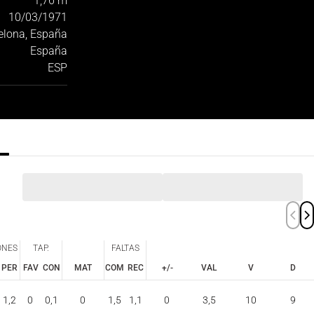
1,76 m
10/03/1971
elona, España
España
ESP
ONES
TAP.
FALTAS
PER
FAV
CON
MAT
COM
REC
+/-
VAL
V
D
ONES
TAP.
FALTAS
PER
FAV
CON
COM
REC
1,2
0
0,1
0
1,5
1,1
0
3,5
10
9
MAT
+/-
VAL
V
D