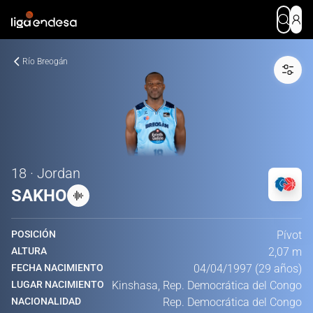
Río Breogán
18 · Jordan
SAKHO
POSICIÓN
Pívot
ALTURA
2,07 m
FECHA NACIMIENTO
04/04/1997 (29 años)
LUGAR NACIMIENTO
Kinshasa, Rep. Democrática del Congo
NACIONALIDAD
Rep. Democrática del Congo