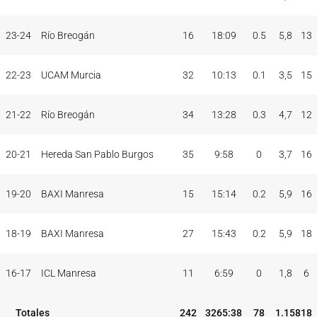
23-24
Río Breogán
16
18:09
0.5
5,8
13
22-23
UCAM Murcia
32
10:13
0.1
3,5
15
21-22
Río Breogán
34
13:28
0.3
4,7
12
20-21
Hereda San Pablo Burgos
35
9:58
0
3,7
16
19-20
BAXI Manresa
15
15:14
0.2
5,9
16
18-19
BAXI Manresa
27
15:43
0.2
5,9
18
16-17
ICL Manresa
11
6:59
0
1,8
6
Totales
242
3265:38
78
1.158
18