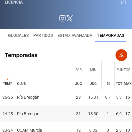
LICENCIA
JFL
GLOBALES
PARTIDOS
ESTAD. AVANZADA
TEMPORADAS
Temporadas
PAR
MIN
PUNTOS
TEMP
CLUB
JUG
JUG
5I
TOT
MAX
JUG
JUG
TOT
MAX
25-26
Río Breogán
29
15:01
0.7
5,3
15
PAR
MIN
PUNTOS
TEMP
CLUB
5I
24-25
Río Breogán
31
18:30
1
6,9
17
23-24
UCAM Murcia
12
8:33
0
2,3
13