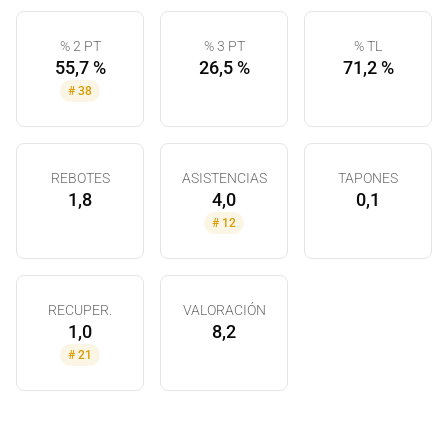
% 2 PT
% 3 PT
% TL
55,7 %
26,5 %
71,2 %
#
38
REBOTES
ASISTENCIAS
TAPONES
1,8
4,0
0,1
#
12
RECUPER.
VALORACIÓN
1,0
8,2
#
21