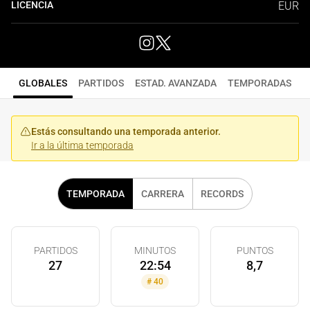
LICENCIA
EUR
GLOBALES
PARTIDOS
ESTAD. AVANZADA
TEMPORADAS
Estás consultando una temporada anterior.
Ir a la última temporada
TEMPORADA
CARRERA
RECORDS
PARTIDOS
MINUTOS
PUNTOS
27
22:54
8,7
#
40