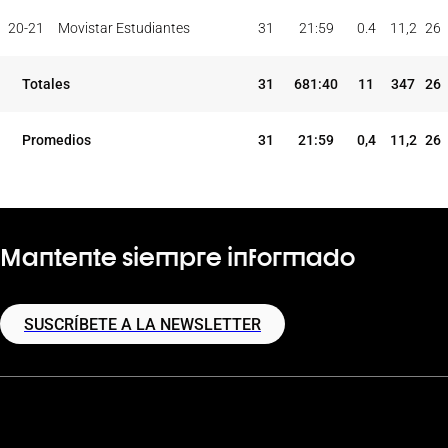
PAR
MIN
PUNTOS
JUG
JUG
TOT
MAX
20-21
Movistar Estudiantes
31
21:59
0.4
11,2
26
TEMP
CLUB
5I
Totales
31
681:40
11
347
26
Promedios
31
21:59
0,4
11,2
26
Mantente siempre informado
SUSCRÍBETE A LA NEWSLETTER