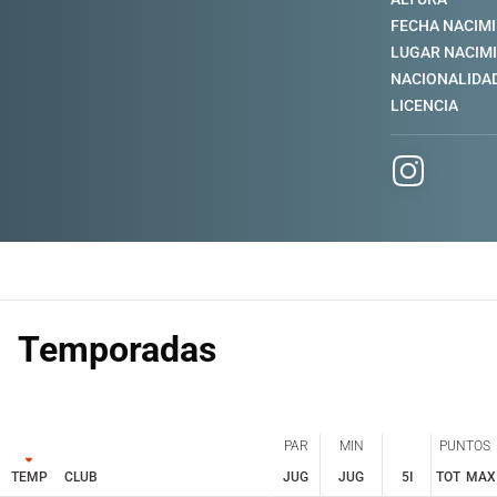
FECHA NACIM
LUGAR NACIM
NACIONALIDA
LICENCIA
Temporadas
PAR
MIN
PUNTOS
TEMP
CLUB
JUG
JUG
5I
TOT
MAX