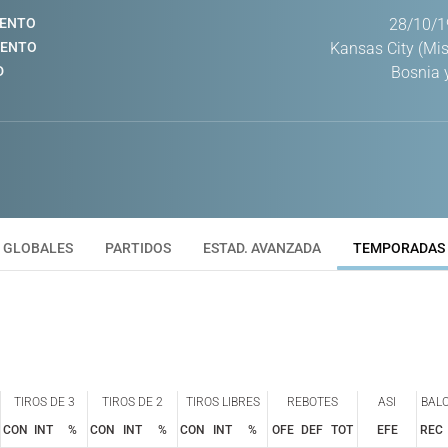
IENTO
28/10/1
IENTO
Kansas City (Mis
D
Bosnia 
GLOBALES
PARTIDOS
ESTAD. AVANZADA
TEMPORADAS
TIROS DE 3
TIROS DE 2
TIROS LIBRES
REBOTES
ASI
BAL
CON
INT
%
CON
INT
%
CON
INT
%
OFE
DEF
TOT
EFE
REC