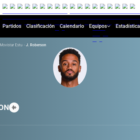
Partidos
Clasificación
Calendario
Equipos
Estadístic
Movistar Estu
·
J. Roberson
ON