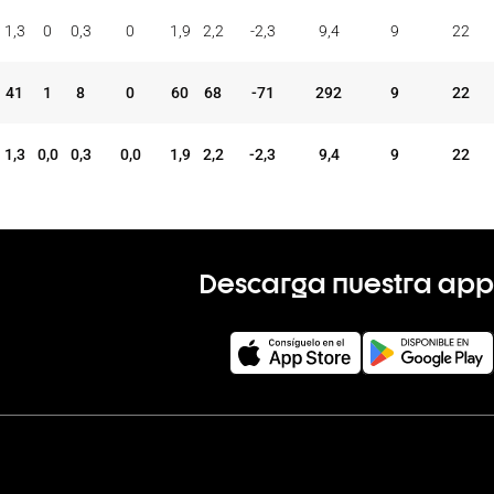
ONES
TAP.
FALTAS
PER
FAV
CON
COM
REC
1,3
0
0,3
0
1,9
2,2
-2,3
9,4
9
22
MAT
+/-
VAL
V
D
41
1
8
0
60
68
-71
292
9
22
1,3
0,0
0,3
0,0
1,9
2,2
-2,3
9,4
9
22
Descarga nuestra app