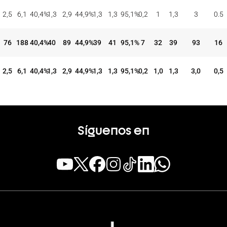
TIROS DE 3
TIROS DE 2
TIROS LIBRES
REBOTES
ASI
BAL
CON
INT
%
CON
INT
%
CON
INT
%
OFE
DEF
TOT
EFE
REC
2,5
6,1
40,4
%
1,3
2,9
44,9
%
1,3
1,3
95,1
%
0,2
1
1,3
3
0.5
76
188
40,4
%
40
89
44,9
%
39
41
95,1
%
7
32
39
93
16
2,5
6,1
40,4
%
1,3
2,9
44,9
%
1,3
1,3
95,1
%
0,2
1,0
1,3
3,0
0,5
Síguenos en