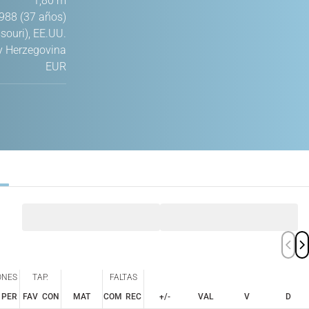
1,80 m
988 (37 años)
souri), EE.UU.
y Herzegovina
EUR
ONES
TAP.
FALTAS
PER
FAV
CON
MAT
COM
REC
+/-
VAL
V
D