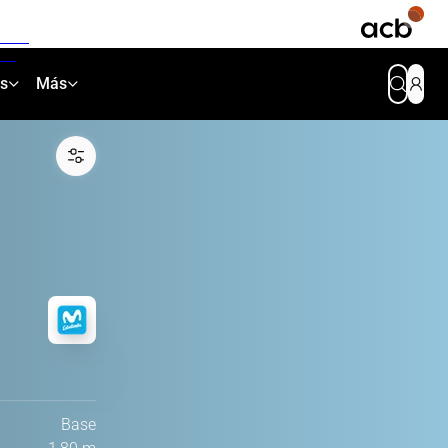
as
Más
Base