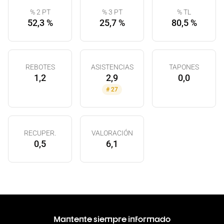
% 2 PT
% 3 PT
% TL
52,3 %
25,7 %
80,5 %
REBOTES
ASISTENCIAS
TAPONES
1,2
2,9
0,0
#
27
RECUPER.
VALORACIÓN
0,5
6,1
Mantente siempre informado