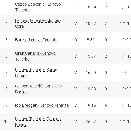
Cazoo Baskonia - Lenovo
3
V
18:59
2
1/1 1
Tenerife
Lenovo Tenerife - Monbus
4
V
10:07
2
1/1 1
Obra
5
Barça - Lenovo Tenerife
D
8:31
0
0/0 
Gran Canaria - Lenovo
6
V
13:07
2
1/1 1
Tenerife
Lenovo Tenerife - Surne
7
V
16:20
0
0/0 
Bilbao
Lenovo Tenerife - Valencia
8
V
19:33
0
0/0 
Basket
9
Río Breogán - Lenovo Tenerife
V
19:15
5
1/1 1
Lenovo Tenerife - Carplus
10
V
25:22
9
1/1 1
Fuenla