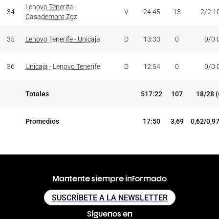
Lenovo Tenerife -
34
V
24:45
13
2/2 1
Casademont Zgz
35
Lenovo Tenerife - Unicaja
D
13:33
0
0/0 
36
Unicaja - Lenovo Tenerife
D
12:54
0
0/0 
Totales
517:22
107
18/28 
Promedios
17:50
3,69
0,62/0,9
Mantente siempre informado
SUSCRÍBETE A LA NEWSLETTER
Síguenos en