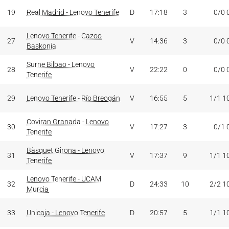
19
Real Madrid - Lenovo Tenerife
D
17:18
3
0/0 
Lenovo Tenerife - Cazoo
27
V
14:36
3
0/0 
Baskonia
Surne Bilbao - Lenovo
28
V
22:22
0
0/0 
Tenerife
29
Lenovo Tenerife - Río Breogán
V
16:55
5
1/1 1
Coviran Granada - Lenovo
30
V
17:27
3
0/1 
Tenerife
Bàsquet Girona - Lenovo
31
V
17:37
9
1/1 1
Tenerife
Lenovo Tenerife - UCAM
32
D
24:33
10
2/2 1
Murcia
33
Unicaja - Lenovo Tenerife
D
20:57
5
1/1 1