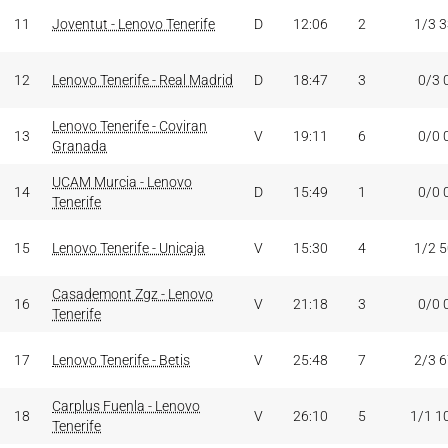
11
Joventut - Lenovo Tenerife
D
12:06
2
1/3 
12
Lenovo Tenerife - Real Madrid
D
18:47
3
0/3 
Lenovo Tenerife - Coviran
13
V
19:11
6
0/0 
Granada
UCAM Murcia - Lenovo
14
D
15:49
1
0/0 
Tenerife
15
Lenovo Tenerife - Unicaja
V
15:30
4
1/2 
Casademont Zgz - Lenovo
16
V
21:18
3
0/0 
Tenerife
17
Lenovo Tenerife - Betis
V
25:48
7
2/3 
Carplus Fuenla - Lenovo
18
V
26:10
5
1/1 1
Tenerife