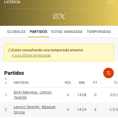
LICENCIA
JFL
GLOBALES
PARTIDOS
ESTAD. AVANZADA
TEMPORADAS
Estás consultando una temporada anterior.
Ir a la última temporada
Partidos
J
PARTIDOS
RES.
MIN
PT
T2
J
PARTIDOS
BAXI Manresa - Lenovo
RES.
MIN
PT
T2
1
V
14:08
0
0/0 
Tenerife
Lenovo Tenerife - Bàsquet
2
V
14:24
5
1/3 
Girona