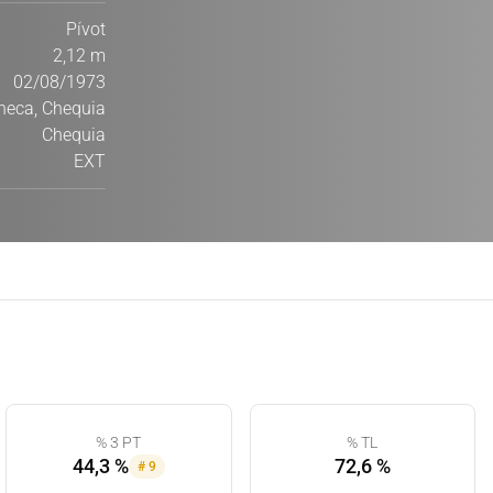
Pívot
2,12 m
02/08/1973
Checa, Chequia
Chequia
EXT
% 3 PT
% TL
44,3 %
72,6 %
#
9