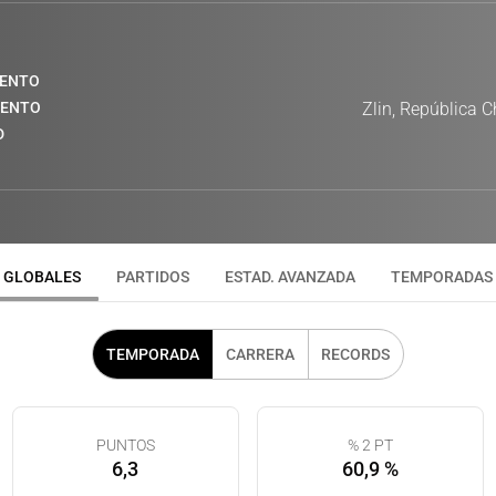
IENTO
IENTO
Zlin, República 
D
GLOBALES
PARTIDOS
ESTAD. AVANZADA
TEMPORADAS
TEMPORADA
CARRERA
RECORDS
PUNTOS
% 2 PT
6,3
60,9 %