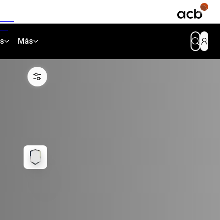
as
Más