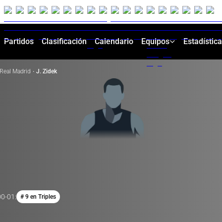
Partidos
Clasificación
Calendario
Equipos
Estadístic
Real Madrid
·
J. Zidek
00-01
:
# 9 en Triples