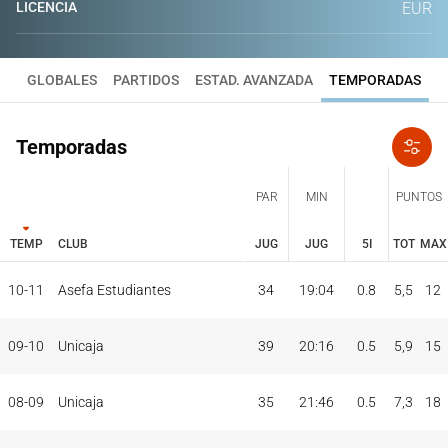
LICENCIA
EUR
GLOBALES
PARTIDOS
ESTAD. AVANZADA
TEMPORADAS
Temporadas
PAR
MIN
PUNTOS
TEMP
CLUB
JUG
JUG
5I
TOT
MAX
JUG
JUG
TOT
MAX
10-11
Asefa Estudiantes
34
19:04
0.8
5,5
12
PAR
MIN
PUNTOS
TEMP
CLUB
5I
09-10
Unicaja
39
20:16
0.5
5,9
15
08-09
Unicaja
35
21:46
0.5
7,3
18