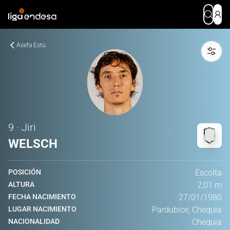
Asefa Estu
9 · Jiri
WELSCH
POSICIÓN
Escolta
ALTURA
2,01 m
FECHA NACIMIENTO
27/01/1980
LUGAR NACIMIENTO
Pardubice, Chequia
NACIONALIDAD
Chequia