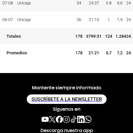
07-08
Unicaja
34
24:37
0.8
9,6
24
06-07
Unicaja
36
21:10
1
7,9
24
Totales
178
3799:31
124
1.284
24
Promedios
178
21:21
0,7
7,2
24
Mantente siempre informado
SUSCRÍBETE A LA NEWSLETTER
Síguenos en
Descarga nuestra app