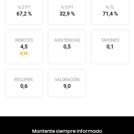
% 2 PT
% 3 PT
% TL
67,2 %
32,9 %
71,4 %
REBOTES
ASISTENCIAS
TAPONES
4,5
0,5
0,1
#
34
RECUPER.
VALORACIÓN
0,6
9,0
Mantente siempre informado