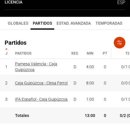
LICENCIA
ESP
GLOBALES
PARTIDOS
ESTAD. AVANZADA
TEMPORADAS
Partidos
J
PARTIDOS
RES.
MIN
PT
T2
J
PARTIDOS
Pamesa Valencia - Caja
RES.
MIN
PT
T2
1
D
4:00
0
0/1 
Guipúzcoa
2
Caja Guipúzcoa - Clesa Ferrol
D
8:00
0
0/0 
3
IFA Español - Caja Guipúzcoa
D
1:00
0
0/1 
Totales
13:00
0
0/2 (