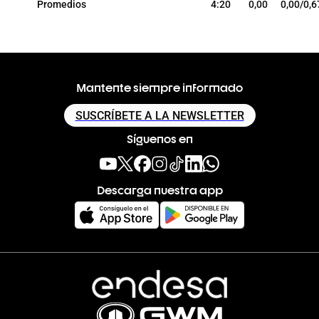
Promedios
4:20
0,00
0,00/0,6
Mantente siempre informado
SUSCRÍBETE A LA NEWSLETTER
Síguenos en
Descarga nuestra app