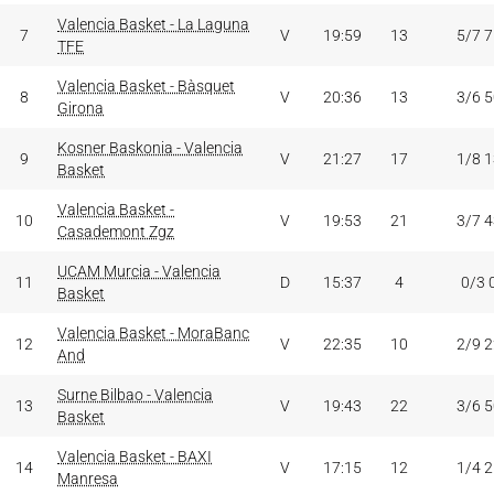
Valencia Basket - La Laguna
7
V
19:59
13
5/7 
TFE
Valencia Basket - Bàsquet
8
V
20:36
13
3/6 
Girona
Kosner Baskonia - Valencia
9
V
21:27
17
1/8 
Basket
Valencia Basket -
10
V
19:53
21
3/7 
Casademont Zgz
UCAM Murcia - Valencia
11
D
15:37
4
0/3 
Basket
Valencia Basket - MoraBanc
12
V
22:35
10
2/9 
And
Surne Bilbao - Valencia
13
V
19:43
22
3/6 
Basket
Valencia Basket - BAXI
14
V
17:15
12
1/4 
Manresa