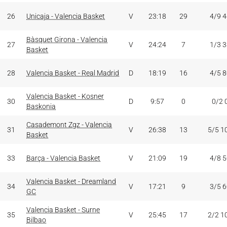
26
Unicaja - Valencia Basket
V
23:18
29
4/9 
Bàsquet Girona - Valencia
27
V
24:24
7
1/3 
Basket
28
Valencia Basket - Real Madrid
D
18:19
16
4/5 
Valencia Basket - Kosner
30
D
9:57
0
0/2 
Baskonia
Casademont Zgz - Valencia
31
V
26:38
13
5/5 1
Basket
33
Barça - Valencia Basket
V
21:09
19
4/8 
Valencia Basket - Dreamland
34
V
17:21
9
3/5 
GC
Valencia Basket - Surne
35
V
25:45
17
2/2 1
Bilbao