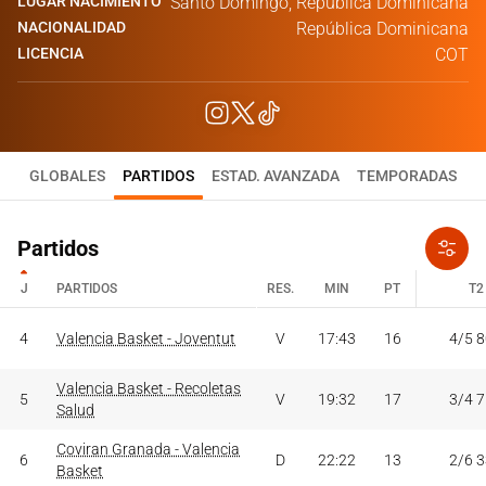
LUGAR NACIMIENTO
Santo Domingo, República Dominicana
NACIONALIDAD
República Dominicana
LICENCIA
COT
GLOBALES
PARTIDOS
ESTAD. AVANZADA
TEMPORADAS
Partidos
J
PARTIDOS
RES.
MIN
PT
T2
J
PARTIDOS
RES.
MIN
PT
T2
4
Valencia Basket - Joventut
V
17:43
16
4/5 
Valencia Basket - Recoletas
5
V
19:32
17
3/4 
Salud
Coviran Granada - Valencia
6
D
22:22
13
2/6 
Basket