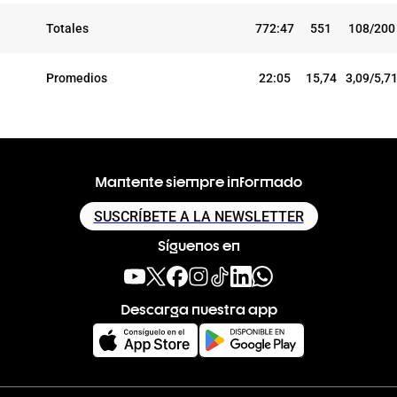
Totales
772:47
551
108/200
Promedios
22:05
15,74
3,09/5,7
Mantente siempre informado
SUSCRÍBETE A LA NEWSLETTER
Síguenos en
Descarga nuestra app