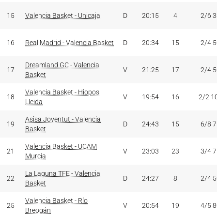
15
Valencia Basket - Unicaja
D
20:15
4
2/6 
16
Real Madrid - Valencia Basket
D
20:34
15
2/4 
Dreamland GC - Valencia
17
V
21:25
17
2/4 
Basket
Valencia Basket - Hiopos
18
V
19:54
16
2/2 1
Lleida
Asisa Joventut - Valencia
19
D
24:43
15
6/8 
Basket
Valencia Basket - UCAM
21
V
23:03
23
3/4 
Murcia
La Laguna TFE - Valencia
22
D
24:27
8
2/4 
Basket
Valencia Basket - Río
25
V
20:54
19
4/5 
Breogán