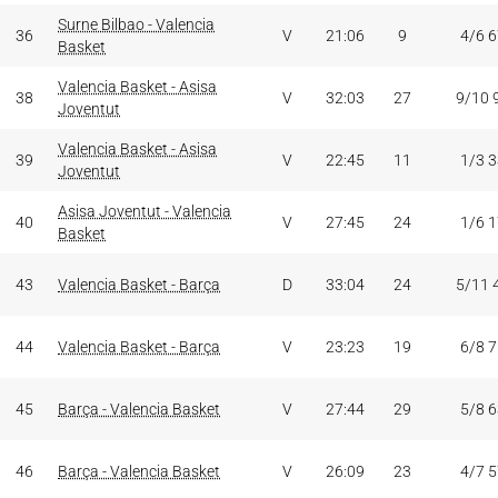
Surne Bilbao - Valencia
36
V
21:06
9
4/6 
Basket
Valencia Basket - Asisa
38
V
32:03
27
9/10 
Joventut
Valencia Basket - Asisa
39
V
22:45
11
1/3 
Joventut
Asisa Joventut - Valencia
40
V
27:45
24
1/6 
Basket
43
Valencia Basket - Barça
D
33:04
24
5/11 
44
Valencia Basket - Barça
V
23:23
19
6/8 
45
Barça - Valencia Basket
V
27:44
29
5/8 
46
Barça - Valencia Basket
V
26:09
23
4/7 