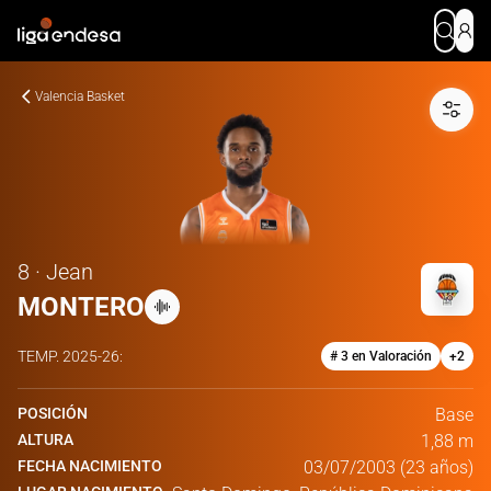
Valencia Basket
8 · Jean
MONTERO
TEMP.
2025-26
:
# 3 en Valoración
+
2
POSICIÓN
Base
ALTURA
1,88 m
FECHA NACIMIENTO
03/07/2003 (23 años)