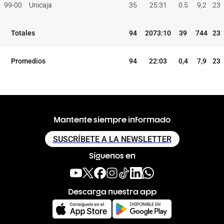
99-00
Unicaja
35
25:31
0.5
9,2
23
Totales
94
2073:10
39
744
23
Promedios
94
22:03
0,4
7,9
23
Mantente siempre informado
SUSCRÍBETE A LA NEWSLETTER
Síguenos en
Descarga nuestra app