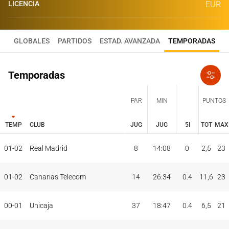
LICENCIA
EUR
GLOBALES
PARTIDOS
ESTAD. AVANZADA
TEMPORADAS
Temporadas
PAR
MIN
PUNTOS
TEMP
CLUB
JUG
JUG
5I
TOT
MAX
JUG
JUG
TOT
MAX
01-02
Real Madrid
8
14:08
0
2,5
23
PAR
MIN
PUNTOS
TEMP
CLUB
5I
01-02
Canarias Telecom
14
26:34
0.4
11,6
23
00-01
Unicaja
37
18:47
0.4
6,5
21