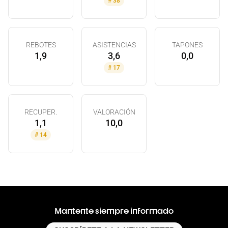
#
38
REBOTES
ASISTENCIAS
TAPONES
1,9
3,6
0,0
#
17
RECUPER.
VALORACIÓN
1,1
10,0
#
14
Mantente siempre informado