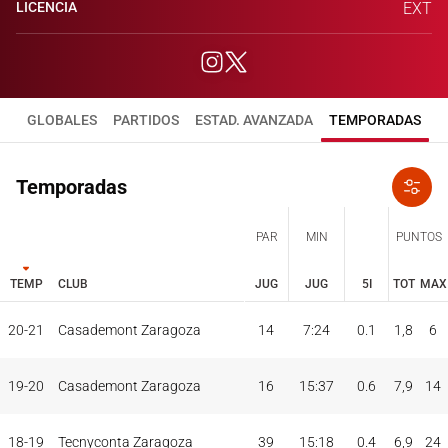
LICENCIA
EXT
GLOBALES
PARTIDOS
ESTAD. AVANZADA
TEMPORADAS
Temporadas
PAR
MIN
PUNTOS
TEMP
CLUB
JUG
JUG
5I
TOT
MAX
JUG
JUG
TOT
MAX
20-21
Casademont Zaragoza
14
7:24
0.1
1,8
6
PAR
MIN
PUNTOS
TEMP
CLUB
5I
19-20
Casademont Zaragoza
16
15:37
0.6
7,9
14
18-19
Tecnyconta Zaragoza
39
15:18
0.4
6,9
24