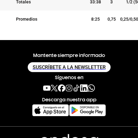
Totales
33:38
3
1/2 (
Promedios
8:25
0,75
0,25/0,5
Mantente siempre informado
SUSCRÍBETE A LA NEWSLETTER
Síguenos en
Descarga nuestra app