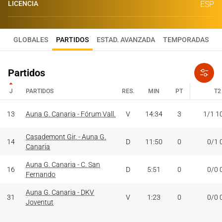
LICENCIA
ESP
GLOBALES
PARTIDOS
ESTAD. AVANZADA
TEMPORADAS
Partidos
J
PARTIDOS
RES.
MIN
PT
T2
J
PARTIDOS
RES.
MIN
PT
T2
13
Auna G. Canaria - Fórum Vall.
V
14:34
3
1/1 1
Casademont Gir. - Auna G.
14
D
11:50
0
0/1 
Canaria
Auna G. Canaria - C. San
16
D
5:51
0
0/0 
Fernando
Auna G. Canaria - DKV
31
V
1:23
0
0/0 
Joventut