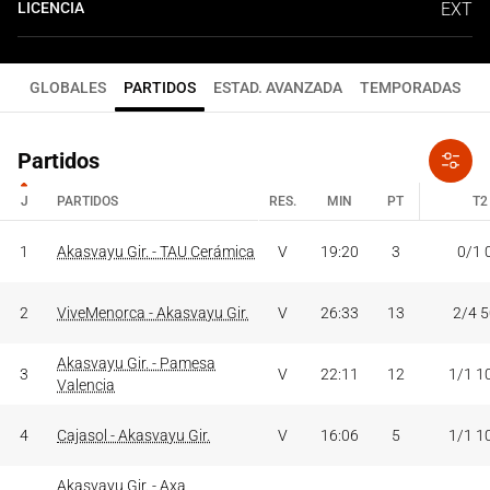
LICENCIA
EXT
GLOBALES
PARTIDOS
ESTAD. AVANZADA
TEMPORADAS
Partidos
J
PARTIDOS
RES.
MIN
PT
T2
J
PARTIDOS
RES.
MIN
PT
T2
1
Akasvayu Gir. - TAU Cerámica
V
19:20
3
0/1 
2
ViveMenorca - Akasvayu Gir.
V
26:33
13
2/4 
Akasvayu Gir. - Pamesa
3
V
22:11
12
1/1 1
Valencia
4
Cajasol - Akasvayu Gir.
V
16:06
5
1/1 1
Akasvayu Gir. - Axa