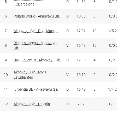
5
D
14:51
3
0/1 
FCBarcelona
6
Polaris World - Akasvayu Gir.
D
10:06
0
0/3 
7
Akasvayu Gir. - Real Madrid
D
17:52
10
1/5 
Ricoh Manresa - Akasvayu
8
V
16:43
12
0/0 
Gir.
9
DKV Joventut - Akasvayu Gir.
D
17:35
4
0/2 
Akasvayu Gir. - MMT
10
V
16:10
0
0/2 
Estudiantes
11
iurbentia BB - Akasvayu Gir.
D
16:49
8
1/4 
12
Akasvayu Gir. - Unicaja
D
7:02
0
0/1 