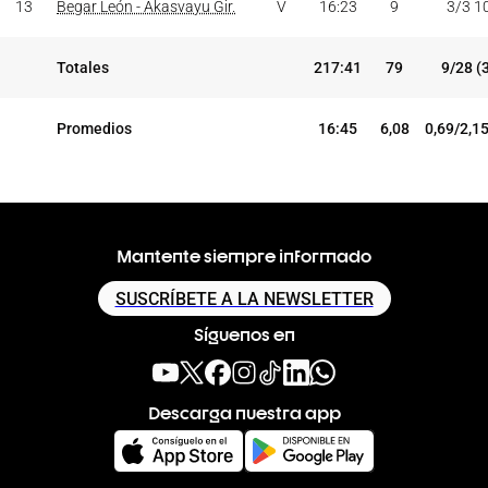
13
Begar León - Akasvayu Gir.
V
16:23
9
3/3 1
Totales
217:41
79
9/28 (
Promedios
16:45
6,08
0,69/2,1
Mantente siempre informado
SUSCRÍBETE A LA NEWSLETTER
Síguenos en
Descarga nuestra app