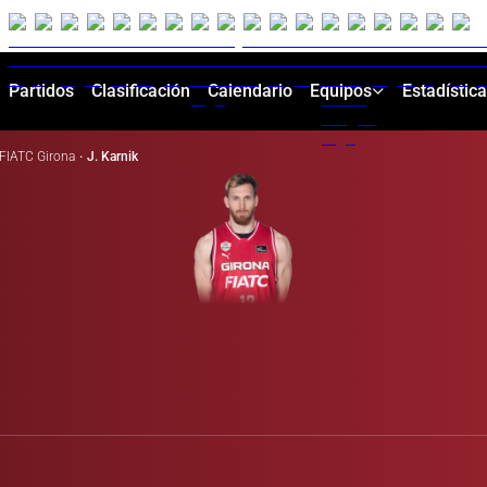
Partidos
Clasificación
Calendario
Equipos
Estadístic
FIATC Girona
·
J. Karnik
s