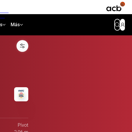
as
Más
Pívot