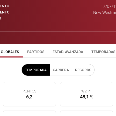
IENTO
17/07/1
IENTO
New Westmin
D
GLOBALES
PARTIDOS
ESTAD. AVANZADA
TEMPORADAS
TEMPORADA
CARRERA
RECORDS
PUNTOS
% 2 PT
6,2
48,1 %