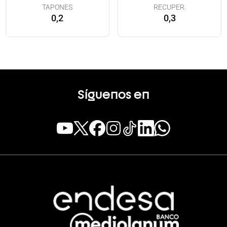
TAPONES
RECUPER.
0,2
0,3
Síguenos en