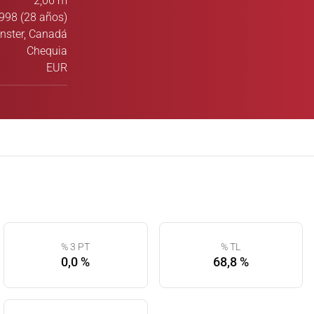
2,06 m
998 (28 años)
ster, Canadá
Chequia
EUR
% 3 PT
% TL
0,0 %
68,8 %