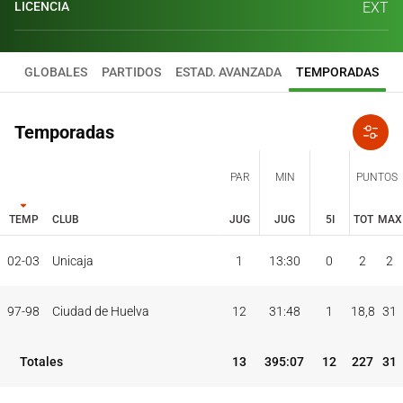
LICENCIA
EXT
GLOBALES
PARTIDOS
ESTAD. AVANZADA
TEMPORADAS
Temporadas
PAR
MIN
PUNTOS
TEMP
CLUB
JUG
JUG
5I
TOT
MAX
JUG
JUG
TOT
MAX
02-03
Unicaja
1
13:30
0
2
2
PAR
MIN
PUNTOS
TEMP
CLUB
5I
97-98
Ciudad de Huelva
12
31:48
1
18,8
31
Totales
13
395:07
12
227
31